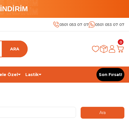
 İNDİRİM
İNDİRİM
 İNDİRİM
0501 053 07 07
0501 053 07 07
0
ARA
ele Özel
Lastik
Son Fırsat!