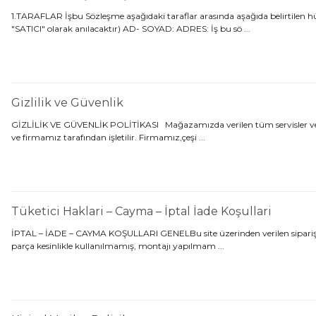
1.TARAFLAR İşbu Sözleşme aşağıdaki taraflar arasında aşağıda belirtilen hü
"SATICI" olarak anılacaktır) AD- SOYAD: ADRES: İş bu sö ...
Gizlilik ve Güvenlik
GİZLİLİK VE GÜVENLİK POLİTİKASI Mağazamızda verilen tüm servisler ve Balı
ve firmamız tarafından işletilir. Firmamız,çeşi ...
Tüketici Haklari – Cayma – İptal İade Koşullari
İPTAL – İADE – CAYMA KOŞULLARI GENELBu site üzerinden verilen siparişlerd
parça kesinlikle kullanılmamış, montajı yapılmam ...