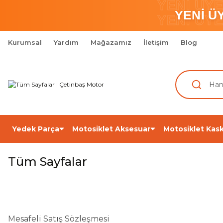
YENİ ÜY
YENİ Ü
YENİ ÜY
Kurumsal
Yardım
Mağazamız
İletişim
Blog
Yedek Parça
Motosiklet Aksesuar
Motosiklet Kask
Tüm Sayfalar
Mesafeli Satış Sözleşmesi