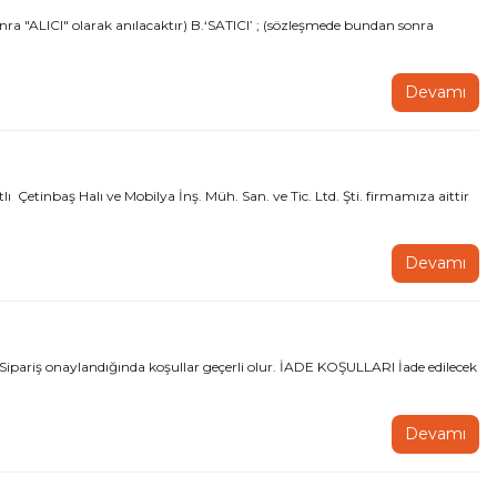
ra "ALICI" olarak anılacaktır) B.‘SATICI’ ; (sözleşmede bundan sonra
Devamı
tinbaş Halı ve Mobilya İnş. Müh. San. ve Tic. Ltd. Şti. firmamıza aittir
Devamı
Sipariş onaylandığında koşullar geçerli olur. İADE KOŞULLARI İade edilecek
Devamı