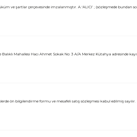
küm ve şartlar çerçevesinde imzalanmıştır. A.‘ALICI’ ; (sözleşmede bundan son
klı Mahallesi Hacı Ahmet Sokak No: 3 A/A Merkez Kütahya adresinde kayıtlı Çe
e ön bilgilendirme formu ve mesafeli satış sözleşmesi kabul edilmiş sayılır. 