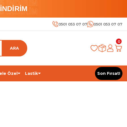
 İNDİRİM
İNDİRİM
 İNDİRİM
0501 053 07 07
0501 053 07 07
0
ARA
ele Özel
Lastik
Son Fırsat!