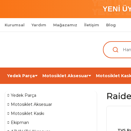
YENİ ÜY
YENİ Ü
YENİ ÜY
Kurumsal
Yardım
Mağazamız
İletişim
Blog
Yedek Parça
Motosiklet Aksesuar
Motosiklet Kask
Raid
Yedek Parça
Motosiklet Aksesuar
Motosiklet Kaskı
Ekipman
TVS Ra