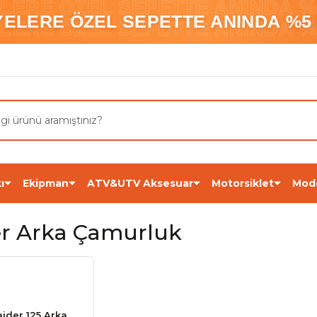
ELERE ÖZEL SEPETTE ANINDA %5
YELERE ÖZEL SEPETTE ANINDA %5 
ELERE ÖZEL SEPETTE ANINDA %5
ı
Ekipman
ATV&UTV Aksesuar
Motorsiklet
Mod
er Arka Çamurluk
ider 125 Arka