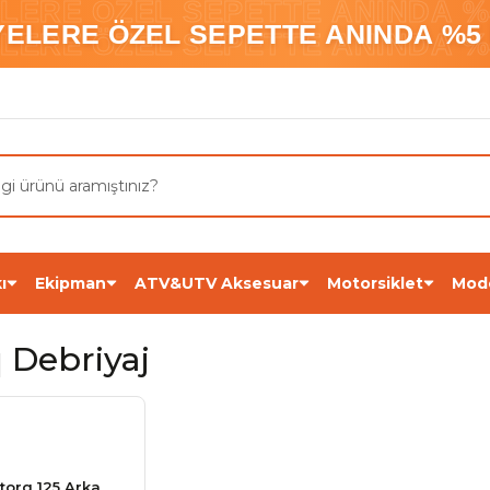
ELERE ÖZEL SEPETTE ANINDA %5
YELERE ÖZEL SEPETTE ANINDA %5 
ELERE ÖZEL SEPETTE ANINDA %5
ı
Ekipman
ATV&UTV Aksesuar
Motorsiklet
Mod
 Debriyaj
torq 125 Arka