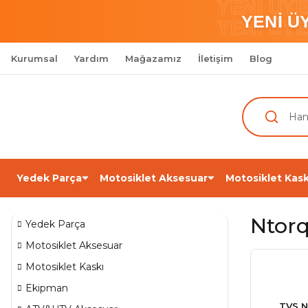
YENİ ÜY
YENİ Ü
YENİ ÜY
Kurumsal
Yardım
Mağazamız
İletişim
Blog
Yedek Parça
Motosiklet Aksesuar
Motosiklet Kask
Ntorq
Yedek Parça
Motosiklet Aksesuar
Motosiklet Kaskı
Ekipman
TVS N