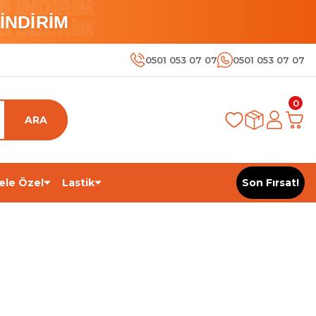
 İNDİRİM
İNDİRİM
 İNDİRİM
0501 053 07 07
0501 053 07 07
0
ARA
ele Özel
Lastik
Son Fırsat!