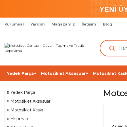
YENİ ÜY
YENİ Ü
YENİ ÜY
Kurumsal
Yardım
Mağazamız
İletişim
Blog
Yedek Parça
Motosiklet Aksesuar
Motosiklet Kask
Motos
Yedek Parça
Motosiklet Aksesuar
Motosiklet Kaskı
Ekipman
Arwic 3