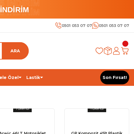
 İNDİRİM
İNDİRİM
 İNDİRİM
0501 053 07 07
0501 053 07 07
ARA
ele Özel
Lastik
Son Fırsat!
Tükendi
Tükendi
Arwic 46LT Motosiklet
GP Kompozit 45lt Plastik