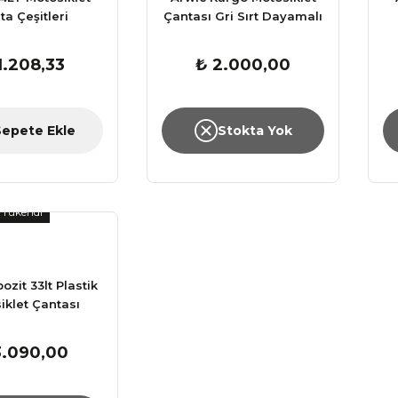
ta Çeşitleri
Çantası Gri Sırt Dayamalı
1.208,33
₺ 2.000,00
Sepete Ekle
Stokta Yok
Tükendi
zit 33lt Plastik
iklet Çantası
3.090,00