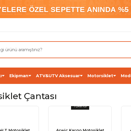
ELERE ÖZEL SEPETTE ANINDA %5
YELERE ÖZEL SEPETTE ANINDA %5 
ELERE ÖZEL SEPETTE ANINDA %5
ı
Ekipman
ATV&UTV Aksesuar
Motorsiklet
Mod
iklet Çantası
Tükendi
4LT Motosiklet
Arwic Kargo Motosiklet