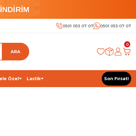
 İNDİRİM
İNDİRİM
 İNDİRİM
0501 053 07 07
0501 053 07 07
0
ARA
ele Özel
Lastik
Son Fırsat!