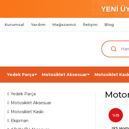
YENİ ÜY
YENİ Ü
YENİ ÜY
Kurumsal
Yardım
Mağazamız
İletişim
Blog
Yedek Parça
Motosiklet Aksesuar
Motosiklet Kask
Moto
Yedek Parça
Motosiklet Aksesuar
Motosiklet Kaskı
%15
Ekipman
IXS Hort