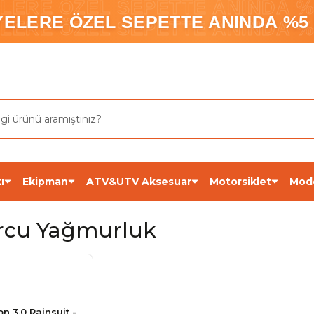
ELERE ÖZEL SEPETTE ANINDA %5
YELERE ÖZEL SEPETTE ANINDA %5 
ELERE ÖZEL SEPETTE ANINDA %5
ı
Ekipman
ATV&UTV Aksesuar
Motorsiklet
Mod
rcu Yağmurluk
on 3.0 Rainsuit -