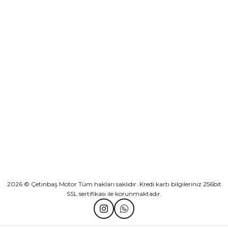
Yeşilova Mah. Aspendos Bulv. No:176/D Kat -2 Muratpaşa/Antalya
KURUMSAL
KATEGORİLER
HIZLI BAĞLANTILAR
2026 © Çetinbaş Motor Tüm hakları saklıdır. Kredi kartı bilgileriniz 256bit
SSL sertifikası ile korunmaktadır.