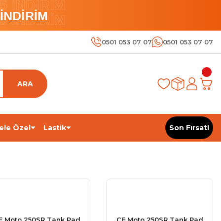
 İNDİRİM
İNDİRİM
 İNDİRİM
0501 053 07 07
0501 053 07 07
ARA
ele Özel
Lastik
Son Fırsat!
F Moto 250SR Tank Pad
CF Moto 250SR Tank Pad