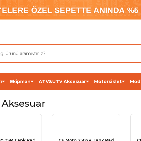
ELERE ÖZEL SEPETTE ANINDA %5
YELERE ÖZEL SEPETTE ANINDA %5 
ELERE ÖZEL SEPETTE ANINDA %5
ı
Ekipman
ATV&UTV Aksesuar
Motorsiklet
Mod
 Aksesuar
 250SR Tank Pad
CF Moto 250SR Tank Pad
C