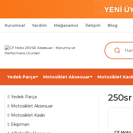
YENİ ÜY
YENİ Ü
YENİ ÜY
Kurumsal
Yardım
Mağazamız
İletişim
Blog
Yedek Parça
Motosiklet Aksesuar
Motosiklet Kask
250sr
Yedek Parça
Motosiklet Aksesuar
Motosiklet Kaskı
Ekipman
CF Moto