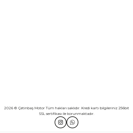
Yeşilova Mah. Aspendos Bulv. No:176/D Kat -2 Muratpaşa/Antalya
KURUMSAL
KATEGORİLER
HIZLI BAĞLANTILAR
2026 © Çetinbaş Motor Tüm hakları saklıdır. Kredi kartı bilgileriniz 256bit
SSL sertifikası ile korunmaktadır.