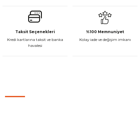
Taksit Seçenekleri
%100 Memnuniyet
Kredi kartlarına taksit ve banka
Kolay iade ve değişim imkanı
havalesi
MÜŞTERİ HİZMETLERİ
0501 053 07 07
0501 053 07 07
destek@cetinbasmotor.com