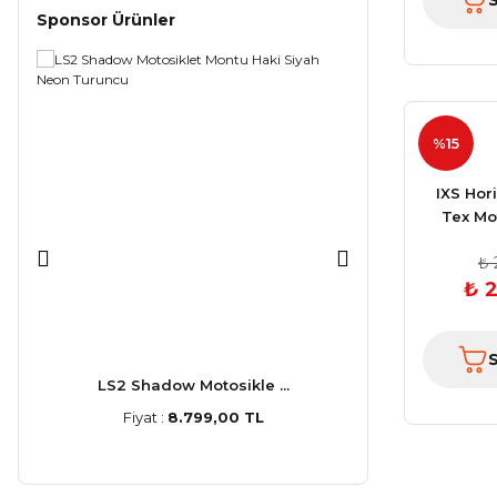
Sponsor Ürünler
%15
IXS Hor
Tex Mo
Ka
₺ 
₺ 2
LS2 Shadow Motosikle ...
LS2 Stream
Fiyat :
8.799,00 TL
Fiyat :
5