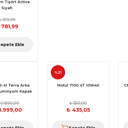
m Tişört Active
Siyah
₺ 919,99
 781,99
Sepete Ekle
%21
-41 Terra Arka
Motul 7100 4T 10W40
C
luminyum Kapak
10.890,00
₺ 550,00
8.999,00
₺ 435,05