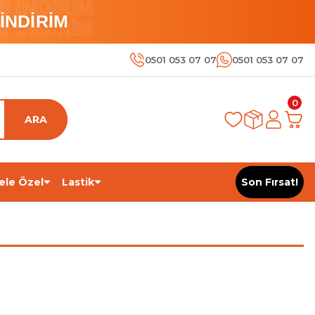
 İNDİRİM
İNDİRİM
 İNDİRİM
0501 053 07 07
0501 053 07 07
0
ARA
ele Özel
Lastik
Son Fırsat!