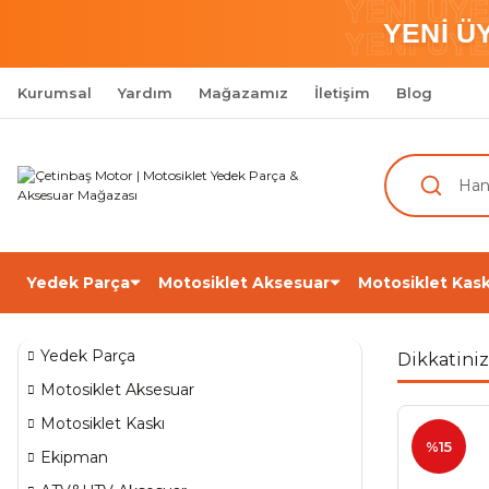
YENİ ÜY
YENİ Ü
YENİ ÜY
Kurumsal
Yardım
Mağazamız
İletişim
Blog
Yedek Parça
Motosiklet Aksesuar
Motosiklet Kask
Yedek Parça
Dikkatiniz
Motosiklet Aksesuar
Motosiklet Kaskı
%15
Ekipman