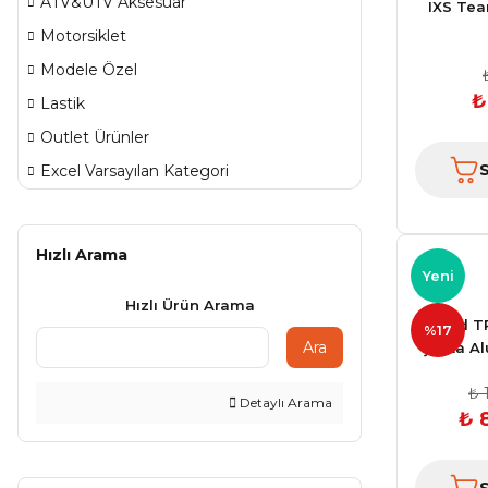
ATV&UTV Aksesuar
IXS Tea
Motorsiklet
Modele Özel
₺
Lastik
Outlet Ürünler
Excel Varsayılan Kategori
Hızlı Arama
Yeni
Hızlı Ürün Arama
Shad TR
%17
Ara
Çanta A
₺ 
Detaylı Arama
₺ 