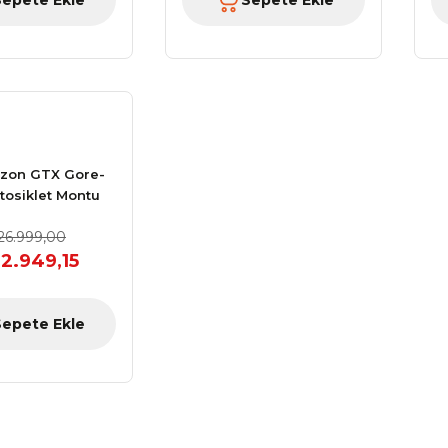
Sepete Ekle
Sepete Ekle
izon GTX Gore-
tosiklet Montu
dın Siyah
26.999,00
2.949,15
Sepete Ekle
 2 Motosik ...
GMS Jet City Motosik ...
.999,00 TL
Fiyat :
1.660,50 TL
İndirimli 1.411,42 TL