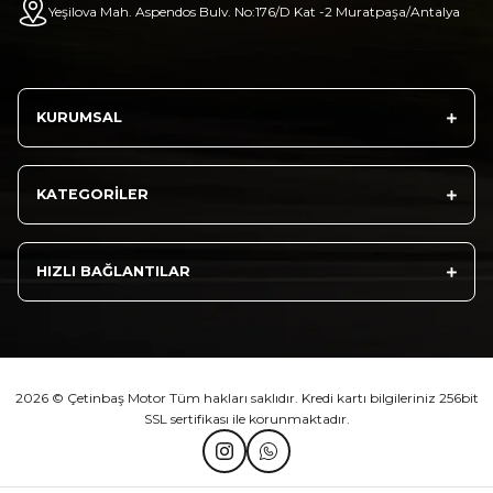
₺ 2.892,73
Yeşilova Mah. Aspendos Bulv. No:176/D Kat -2 Muratpaşa/Antalya
Sepete Ekle
KURUMSAL
Athena Ön Amortisör Yağ Keçesi Çift Yaylı NOK Kayaba Showa
KATEGORİLER
₺ 1.600,00
HIZLI BAĞLANTILAR
Sepete Ekle
2026 © Çetinbaş Motor Tüm hakları saklıdır. Kredi kartı bilgileriniz 256bit
SSL sertifikası ile korunmaktadır.
TVS Wego Kilit Seti
Mondial Turismo 50 Kaporta Seti Sarı