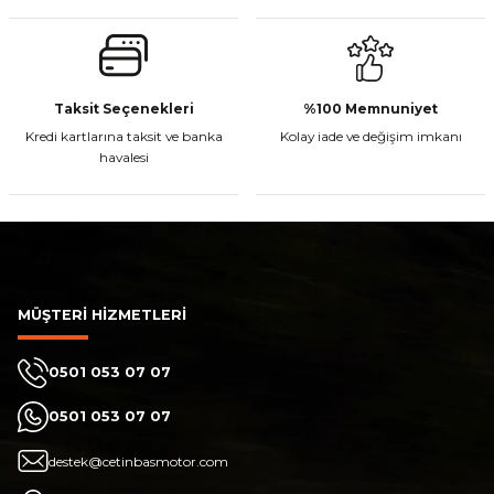
Sepete Ekle
Gönder
Taksit Seçenekleri
%100 Memnuniyet
CF Moto 450MT Sol Kumanda Düğmeleri Komple
Kredi kartlarına taksit ve banka
Kolay iade ve değişim imkanı
havalesi
₺ 2.800,00
Sepete Ekle
MÜŞTERİ HİZMETLERİ
0501 053 07 07
CF Moto 450CL-C Sol Kumanda Düğmeleri Komple
0501 053 07 07
destek@cetinbasmotor.com