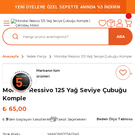
YENİ ÜYELERE ÖZEL SEPETTE ANINDA %5 İNDİRİM
YENİ ÜYELERE ÖZEL SEPETTE ANINDA %5 İNDİRİM
YENİ ÜYELERE ÖZEL SEPETTE ANINDA %5 İNDİRİM
ARA
Anasayfa
Yedek Parça
Mondial Ressivo 125 Yağ Seviye Çubuğu Komple
Markanın tüm
(0) Yorum
ürünleri
Mondial Ressivo 125 Yağ Seviye Çubuğu
Komple
₺ 65,00
₺
9
'den başlayan taksitlerle!
Taksit Seçenekleri
Beden Ölçü Tablosu
Stok Kodu
Y4MON1071A0145