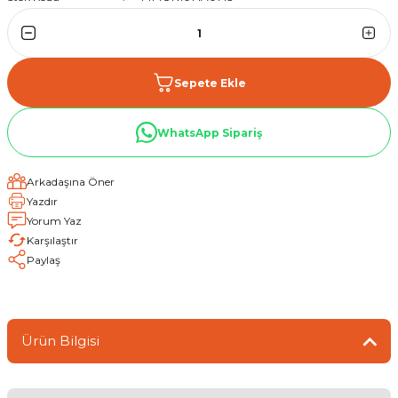
Sepete Ekle
WhatsApp Sipariş
Arkadaşına Öner
Yazdır
Yorum Yaz
Karşılaştır
Paylaş
Ürün Bilgisi