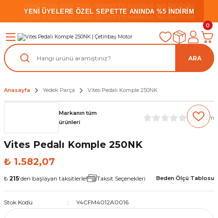
YENİ ÜYELERE ÖZEL SEPETTE ANINDA %5 İNDİRİM
YENİ ÜYELERE ÖZEL SEPETTE ANINDA %5 İNDİRİM
YENİ ÜYELERE ÖZEL SEPETTE ANINDA %5 İNDİRİM
0
ARA
Anasayfa
Yedek Parça
Vites Pedalı Komple 250NK
Markanın tüm
(0) Yorum
ürünleri
Vites Pedalı Komple 250NK
₺ 1.582,07
₺
215
'den başlayan taksitlerle!
Taksit Seçenekleri
Beden Ölçü Tablosu
Stok Kodu
Y4CFM4012A0016