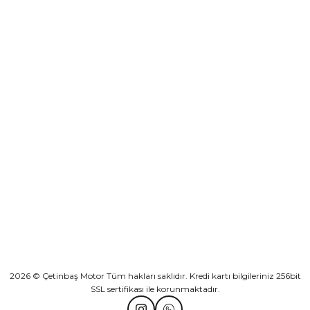
destek@cetinbasmotor.com
₺ 2.892,73
Yeşilova Mah. Aspendos Bulv. No:176/D Kat -2 Muratpaşa/Antalya
Sepete Ekle
KURUMSAL
Athena Ön Amortisör Yağ Keçesi Çift Yaylı NOK Kayaba Showa
KATEGORİLER
₺ 1.600,00
HIZLI BAĞLANTILAR
Sepete Ekle
2026 © Çetinbaş Motor Tüm hakları saklıdır. Kredi kartı bilgileriniz 256bit
SSL sertifikası ile korunmaktadır.