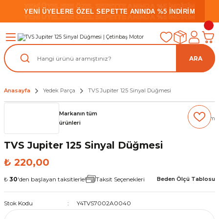
YENİ ÜYELERE ÖZEL SEPETTE ANINDA %5 İNDİRİM
YENİ ÜYELERE ÖZEL SEPETTE ANINDA %5 İNDİRİM
YENİ ÜYELERE ÖZEL SEPETTE ANINDA %5 İNDİRİM
ARA
Anasayfa
Yedek Parça
TVS Jupiter 125 Sinyal Düğmesi
Markanın tüm
(0) Yorum
ürünleri
TVS Jupiter 125 Sinyal Düğmesi
₺ 220,00
₺
30
'den başlayan taksitlerle!
Taksit Seçenekleri
Beden Ölçü Tablosu
Stok Kodu
Y4TVS7002A0040