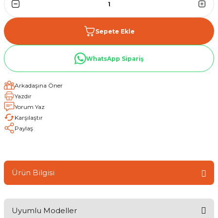
Sepete Ekle
WhatsApp Sipariş
Arkadaşına Öner
Yazdır
Yorum Yaz
Karşılaştır
Paylaş
Ürün Bilgisi
Uyumlu Modeller