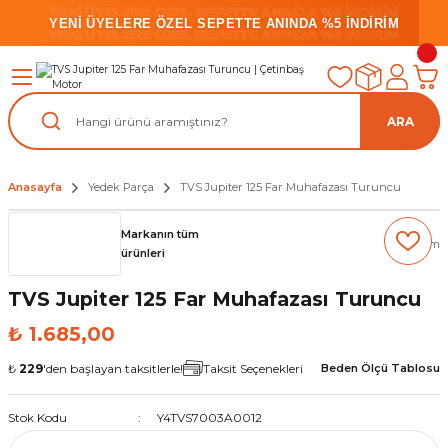
YENİ ÜYELERE ÖZEL SEPETTE ANINDA %5 İNDİRİM
YENİ ÜYELERE ÖZEL SEPETTE ANINDA %5 İNDİRİM
YENİ ÜYELERE ÖZEL SEPETTE ANINDA %5 İNDİRİM
ARA
Anasayfa
Yedek Parça
TVS Jupiter 125 Far Muhafazası Turuncu
Markanın tüm
(0) Yorum
ürünleri
TVS Jupiter 125 Far Muhafazası Turuncu
₺ 1.685,00
₺
229
'den başlayan taksitlerle!
Taksit Seçenekleri
Beden Ölçü Tablosu
Stok Kodu
Y4TVS7003A0012