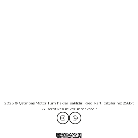
Sepete Ekle
KURUMSAL
Athena Ön Amortisör Yağ Keçesi Çift Yaylı NOK Kayaba Showa
KATEGORİLER
₺ 1.600,00
HIZLI BAĞLANTILAR
Sepete Ekle
2026 © Çetinbaş Motor Tüm hakları saklıdır. Kredi kartı bilgileriniz 256bit
SSL sertifikası ile korunmaktadır.
TVS Wego Kilit Seti
Mondial Turismo 50 Kaporta Seti Sarı