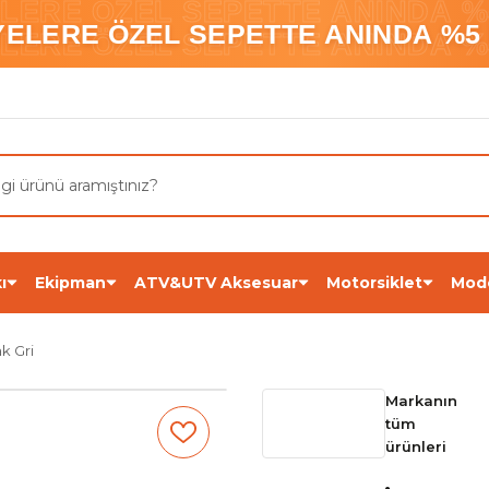
ELERE ÖZEL SEPETTE ANINDA %5
YELERE ÖZEL SEPETTE ANINDA %5 
ELERE ÖZEL SEPETTE ANINDA %5
ı
Ekipman
ATV&UTV Aksesuar
Motorsiklet
Mod
k Gri
Markanın
tüm
ürünleri