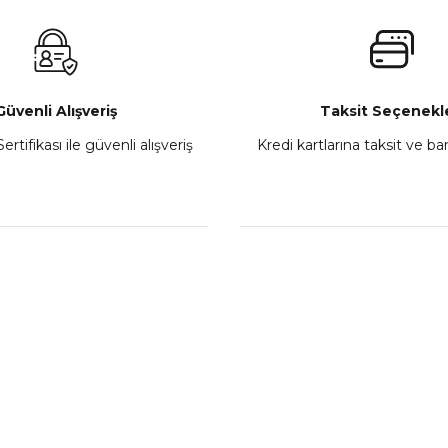
₺ 2.800,00
Gönder
Sepete Ekle
Güvenli Alışveriş
Taksit Seçenekle
ertifikası ile güvenli alışveriş
Kredi kartlarına taksit ve b
howa
TVS Wego Kilit Seti
Mondial Turismo 50 Ka
₺ 1.150,39
₺ 7.060
Sepete Ekle
Sepete
L
KATEGORİLER