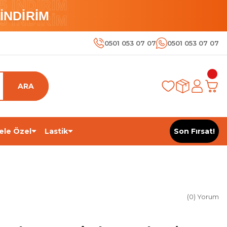
 İNDİRİM
İNDİRİM
 İNDİRİM
0501 053 07 07
0501 053 07 07
ARA
ele Özel
Lastik
Son Fırsat!
(0) Yorum