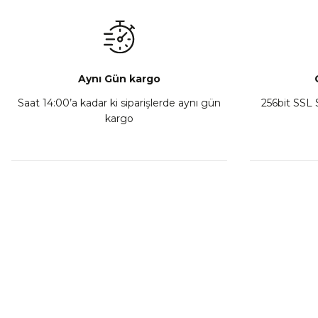
₺ 350,00
Sepete Ekle
Aynı Gün kargo
Saat 14:00’a kadar ki siparişlerde aynı gün
256bit SSL S
kargo
Athena Ön Amortisör Yağ Keçesi Çift Yaylı NOK Kayaba S
₺ 1.600,00
Sepete Ekle
MÜŞTERİ HİZMETLERİ
KURUMSA