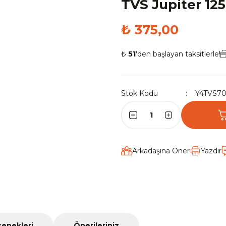
TVS Jupiter 125
₺ 375,00
₺
51
'den başlayan taksitlerle!
Stok Kodu
Y4TVS7
Arkadaşına Öner
Yazdır
çenekleri
Önerileriniz