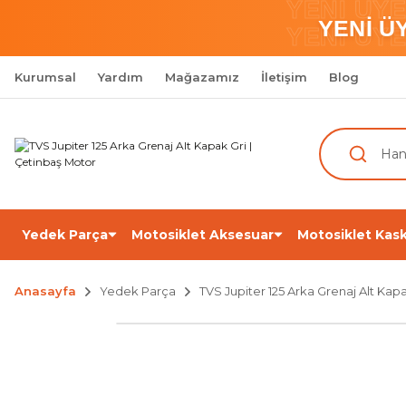
YENİ ÜY
YENİ Ü
YENİ ÜY
Kurumsal
Yardım
Mağazamız
İletişim
Blog
Yedek Parça
Motosiklet Aksesuar
Motosiklet Kask
Anasayfa
Yedek Parça
TVS Jupiter 125 Arka Grenaj Alt Kapa