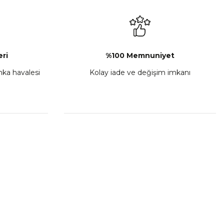
₺ 2.892,73
Sepete Ekle
ri
%100 Memnuniyet
anka havalesi
Kolay iade ve değişim imkanı
porta Seti Sarı
,00
 Ekle
HIZLI BAĞLANTILAR