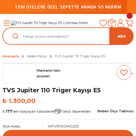
YENİ ÜYELERE ÖZEL SEPETTE ANINDA %5 İNDİRİM
YENİ ÜYELERE ÖZEL SEPETTE ANINDA %5 İNDİRİM
YENİ ÜYELERE ÖZEL SEPETTE ANINDA %5 İNDİRİM
ARA
Anasayfa
Yedek Parça
TVS Jupiter 110 Triger Kayışı E5
Markanın tüm
(0) Yorum
ürünleri
TVS Jupiter 110 Triger Kayışı E5
₺ 1.300,00
₺
177
'den başlayan taksitlerle!
Taksit Seçenekleri
Beden Ölçü Tablosu
Stok Kodu
Y4TVS7001A0232