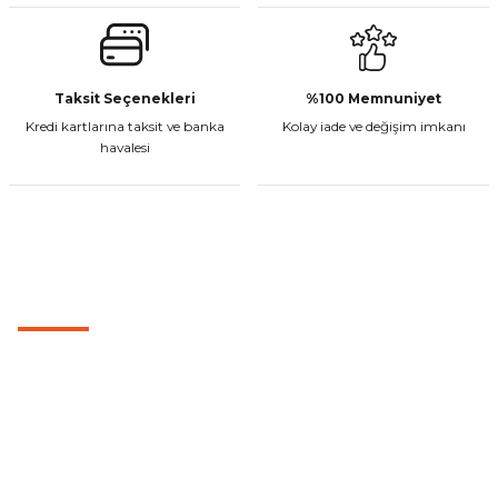
Gönder
CF Moto 450MT Sol Kumanda Düğmeleri Komple
Taksit Seçenekleri
%100 Memnuniyet
Kredi kartlarına taksit ve banka
Kolay iade ve değişim imkanı
₺ 2.800,00
havalesi
Sepete Ekle
MÜŞTERİ HİZMETLERİ
CF Moto 450CL-C Sol Kumanda Düğmeleri Komple
0501 053 07 07
₺ 2.892,73
0501 053 07 07
destek@cetinbasmotor.com
Sepete Ekle