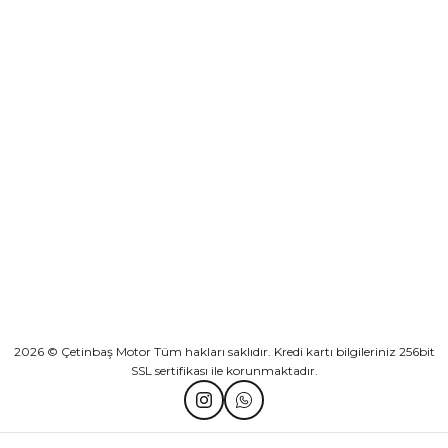
Yeşilova Mah. Aspendos Bulv. No:176/D Kat -2 Muratpaşa/Antalya
Athena Ön Amortisör Yağ Keçesi Çift Yaylı NOK Kayaba Showa
KURUMSAL
₺ 1.600,00
KATEGORİLER
Sepete Ekle
HIZLI BAĞLANTILAR
TVS Wego Kilit Seti
Mondial Turismo 50 Kaporta Seti Sarı
2026 © Çetinbaş Motor Tüm hakları saklıdır. Kredi kartı bilgileriniz 256bit
SSL sertifikası ile korunmaktadır.
₺ 1.150,39
₺ 7.060,00