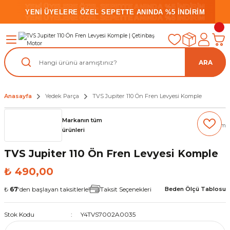
YENİ ÜYELERE ÖZEL SEPETTE ANINDA %5 İNDİRİM
YENİ ÜYELERE ÖZEL SEPETTE ANINDA %5 İNDİRİM
YENİ ÜYELERE ÖZEL SEPETTE ANINDA %5 İNDİRİM
ARA
Anasayfa
Yedek Parça
TVS Jupiter 110 Ön Fren Levyesi Komple
Markanın tüm
(0) Yorum
ürünleri
TVS Jupiter 110 Ön Fren Levyesi Komple
₺ 490,00
₺
67
'den başlayan taksitlerle!
Taksit Seçenekleri
Beden Ölçü Tablosu
Stok Kodu
Y4TVS7002A0035