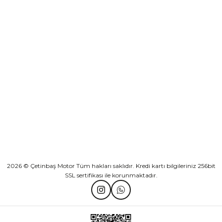
Sepete Ekle
KURUMSAL
Athena Ön Amortisör Yağ Keçesi Çift Yaylı NOK Kayaba Showa
KATEGORİLER
₺ 1.600,00
HIZLI BAĞLANTILAR
Sepete Ekle
2026 © Çetinbaş Motor Tüm hakları saklıdır. Kredi kartı bilgileriniz 256bit
SSL sertifikası ile korunmaktadır.
TVS Wego Kilit Seti
Mondial Turismo 50 Kaporta Seti Sarı