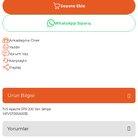
Sepete Ekle
WhatsApp Sipariş
Arkadaşına Öner
Yazdır
Yorum Yaz
Karşılaştır
Paylaş
Ürün Bilgisi
TVS Apache RTR 200 Yan Sehpa
Y4TVS7000A0035
Yorumlar