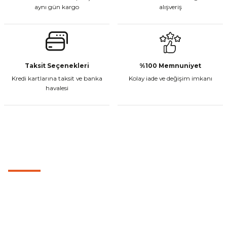
aynı gün kargo
alışveriş
Gönder
CF Moto 450MT Sol Kumanda Düğmeleri Komple
Taksit Seçenekleri
%100 Memnuniyet
Kredi kartlarına taksit ve banka
Kolay iade ve değişim imkanı
₺ 2.800,00
havalesi
Sepete Ekle
MÜŞTERİ HİZMETLERİ
CF Moto 450CL-C Sol Kumanda Düğmeleri Komple
0501 053 07 07
₺ 2.892,73
0501 053 07 07