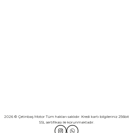
destek@cetinbasmotor.com
Sepete Ekle
Yeşilova Mah. Aspendos Bulv. No:176/D Kat -2 Muratpaşa/Antalya
Athena Ön Amortisör Yağ Keçesi Çift Yaylı NOK Kayaba Showa
KURUMSAL
₺ 1.600,00
KATEGORİLER
Sepete Ekle
HIZLI BAĞLANTILAR
TVS Wego Kilit Seti
Mondial Turismo 50 Kaporta Seti Sarı
2026 © Çetinbaş Motor Tüm hakları saklıdır. Kredi kartı bilgileriniz 256bit
SSL sertifikası ile korunmaktadır.