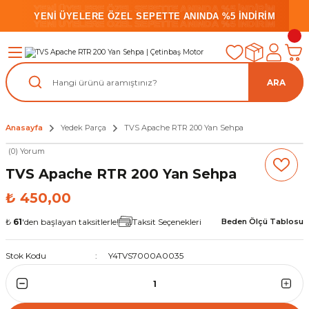
YENİ ÜYELERE ÖZEL SEPETTE ANINDA %5 İNDİRİM
YENİ ÜYELERE ÖZEL SEPETTE ANINDA %5 İNDİRİM
YENİ ÜYELERE ÖZEL SEPETTE ANINDA %5 İNDİRİM
ARA
Anasayfa
Yedek Parça
TVS Apache RTR 200 Yan Sehpa
(0) Yorum
TVS Apache RTR 200 Yan Sehpa
₺ 450,00
₺
61
'den başlayan taksitlerle!
Taksit Seçenekleri
Beden Ölçü Tablosu
Stok Kodu
Y4TVS7000A0035