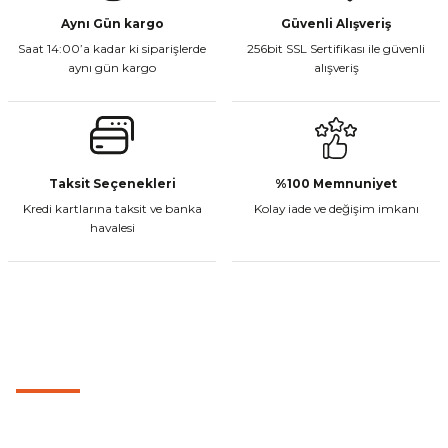
Aynı Gün kargo
Güvenli Alışveriş
Saat 14:00’a kadar ki siparişlerde
256bit SSL Sertifikası ile güvenli
Gönder
aynı gün kargo
alışveriş
CF Moto 450MT Sol Kumanda Düğmeleri Komple
₺ 2.800,00
Taksit Seçenekleri
%100 Memnuniyet
Kredi kartlarına taksit ve banka
Kolay iade ve değişim imkanı
Sepete Ekle
havalesi
CF Moto 450CL-C Sol Kumanda Düğmeleri Komple
MÜŞTERİ HİZMETLERİ
₺ 2.892,73
0501 053 07 07