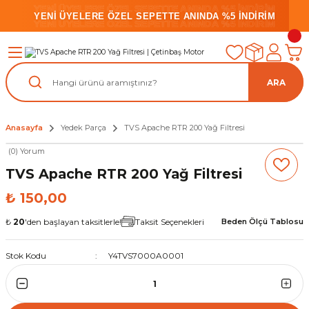
YENİ ÜYELERE ÖZEL SEPETTE ANINDA %5 İNDİRİM
YENİ ÜYELERE ÖZEL SEPETTE ANINDA %5 İNDİRİM
YENİ ÜYELERE ÖZEL SEPETTE ANINDA %5 İNDİRİM
ARA
Anasayfa
Yedek Parça
TVS Apache RTR 200 Yağ Filtresi
(0) Yorum
TVS Apache RTR 200 Yağ Filtresi
₺ 150,00
₺
20
'den başlayan taksitlerle!
Taksit Seçenekleri
Beden Ölçü Tablosu
Stok Kodu
Y4TVS7000A0001