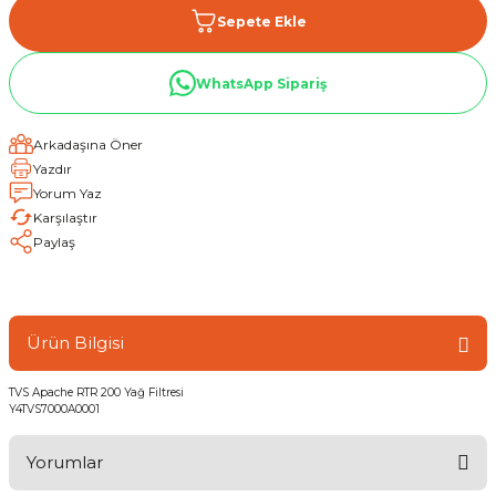
Sepete Ekle
WhatsApp Sipariş
Arkadaşına Öner
Yazdır
Yorum Yaz
Karşılaştır
Paylaş
Ürün Bilgisi
TVS Apache RTR 200 Yağ Filtresi
Y4TVS7000A0001
Yorumlar