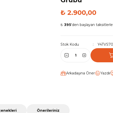
Grubu
₺ 2.900,00
₺
395
'den başlayan taksitlerle
Stok Kodu
Y4TVS7
Arkadaşına Öner
Yazdır
çenekleri
Önerileriniz