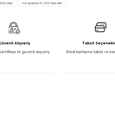
200 dişli
tvs apache rtr 200 dişli seti
₺ 2.800,00
Gönder
Sepete Ekle
Güvenli Alışveriş
Taksit Seçenekle
ertifikası ile güvenli alışveriş
Kredi kartlarına taksit ve b
howa
TVS Wego Kilit Seti
Mondial Turismo 50 Ka
₺ 1.150,39
₺ 7.060
Sepete Ekle
Sepete