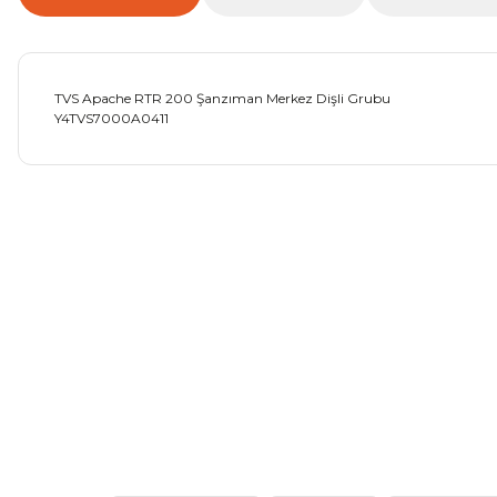
TVS Apache RTR 200 Şanzıman Merkez Dişli Grubu
Y4TVS7000A0411
Bu ürünün fiyat bilgisi, resim, ürün açıklamalarında ve diğer ko
Görüş ve önerileriniz için teşekkür ederiz.
Ürün resmi kalitesiz, bozuk veya görüntülenemiyor.
Ürün açıklamasında eksik bilgiler bulunuyor.
Ürün bilgilerinde hatalar bulunuyor.
Ürün fiyatı diğer sitelerden daha pahalı.
Bu ürüne benzer farklı alternatifler olmalı.
Mondial Drift L Debriyaj Levyesi Komple
CF Moto