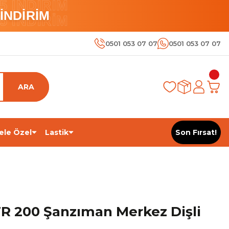
 İNDİRİM
İNDİRİM
 İNDİRİM
0501 053 07 07
0501 053 07 07
ARA
ele Özel
Lastik
Son Fırsat!
R 200 Şanzıman Merkez Dişli