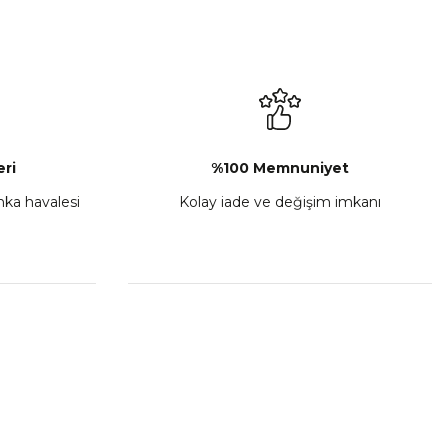
₺ 2.892,73
Sepete Ekle
ri
%100 Memnuniyet
anka havalesi
Kolay iade ve değişim imkanı
porta Seti Sarı
,00
 Ekle