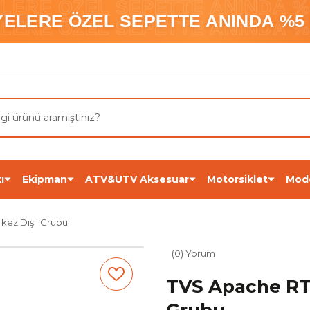
ELERE ÖZEL SEPETTE ANINDA %5
YELERE ÖZEL SEPETTE ANINDA %5 
ELERE ÖZEL SEPETTE ANINDA %5
ı
Ekipman
ATV&UTV Aksesuar
Motorsiklet
Mod
ez Dişli Grubu
(0) Yorum
TVS Apache RT