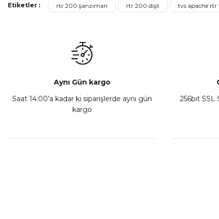
Etiketler :
rtr 200 şanzıman
rtr 200 dişli
tvs apache rtr 
₺ 350,00
Sepete Ekle
Aynı Gün kargo
Saat 14:00’a kadar ki siparişlerde aynı gün
256bit SSL S
kargo
Athena Ön Amortisör Yağ Keçesi Çift Yaylı NOK Kayaba S
₺ 1.600,00
Sepete Ekle