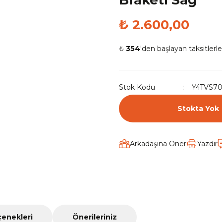
Braketi Sağ
₺ 2.600,00
₺
354
'den başlayan taksitlerle
Stok Kodu
Y4TVS7
Stokta Yok
Arkadaşına Öner
Yazdır
çenekleri
Önerileriniz