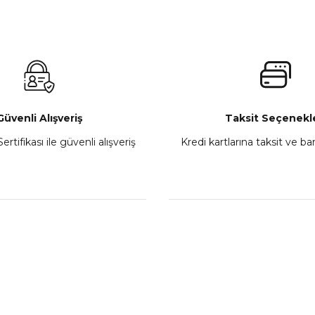
₺ 2.800,00
Gönder
Sepete Ekle
Güvenli Alışveriş
Taksit Seçenekle
ertifikası ile güvenli alışveriş
Kredi kartlarına taksit ve b
howa
TVS Wego Kilit Seti
Mondial Turismo 50 Ka
₺ 1.150,39
₺ 7.060
Sepete Ekle
Sepete