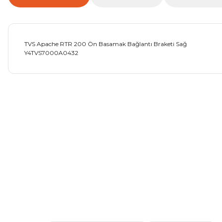
TVS Apache RTR 200 Ön Basamak Bağlantı Braketi Sağ
Y4TVS7000A0432
Bu ürünün fiyat bilgisi, resim, ürün açıklamalarında ve diğer ko
Görüş ve önerileriniz için teşekkür ederiz.
Ürün resmi kalitesiz, bozuk veya görüntülenemiyor.
Ürün açıklamasında eksik bilgiler bulunuyor.
Ürün bilgilerinde hatalar bulunuyor.
Ürün fiyatı diğer sitelerden daha pahalı.
Bu ürüne benzer farklı alternatifler olmalı.
Mondial Drift L Debriyaj Levyesi Komple
CF Moto