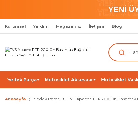
YENİ ÜY
YENİ Ü
YENİ ÜY
Kurumsal
Yardım
Mağazamız
İletişim
Blog
Yedek Parça
Motosiklet Aksesuar
Motosiklet Kask
Anasayfa
Yedek Parça
TVS Apache RTR 200 Ön Basamak B