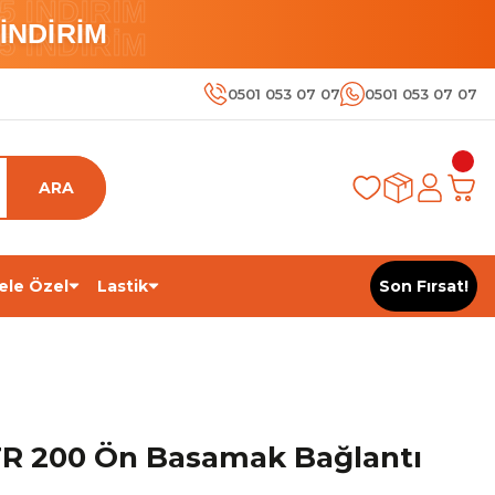
 İNDİRİM
İNDİRİM
 İNDİRİM
0501 053 07 07
0501 053 07 07
ARA
ele Özel
Lastik
Son Fırsat!
R 200 Ön Basamak Bağlantı