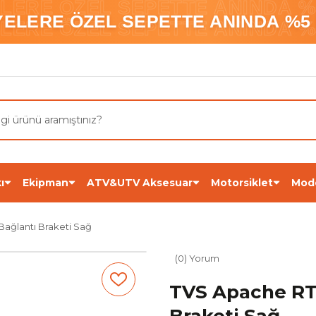
ELERE ÖZEL SEPETTE ANINDA %5
YELERE ÖZEL SEPETTE ANINDA %5 
ELERE ÖZEL SEPETTE ANINDA %5
ı
Ekipman
ATV&UTV Aksesuar
Motorsiklet
Mod
ağlantı Braketi Sağ
(0) Yorum
TVS Apache RT