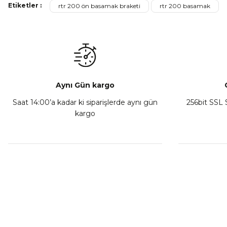
Etiketler :
rtr 200 ön basamak braketi
rtr 200 basamak
₺ 350,00
Sepete Ekle
Aynı Gün kargo
Saat 14:00’a kadar ki siparişlerde aynı gün
256bit SSL S
kargo
Athena Ön Amortisör Yağ Keçesi Çift Yaylı NOK Kayaba S
₺ 1.600,00
Sepete Ekle