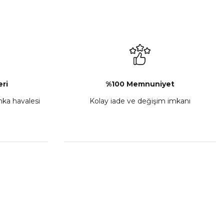
₺ 2.892,73
Sepete Ekle
ri
%100 Memnuniyet
anka havalesi
Kolay iade ve değişim imkanı
porta Seti Sarı
,00
 Ekle