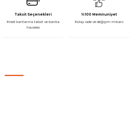
CF Moto 450MT Sol Kumanda Düğmeleri Komple
Taksit Seçenekleri
%100 Memnuniyet
Kredi kartlarına taksit ve banka
Kolay iade ve değişim imkanı
havalesi
₺ 2.800,00
Sepete Ekle
MÜŞTERİ HİZMETLERİ
CF Moto 450CL-C Sol Kumanda Düğmeleri Komple
0501 053 07 07
0501 053 07 07
₺ 2.892,73
destek@cetinbasmotor.com
Yeşilova Mah. Aspendos Bulv. No:176/D Kat -2 Muratpaşa/Antalya
Sepete Ekle