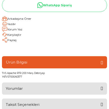
WhatsApp Sipariş
Arkadaşına Öner
Yazdır
Yorum Yaz
Karşılaştır
Paylaş
Ürün Bilgisi
TVS Apache RTR 200 Marş Debriyajı
Y4TVS7000A0377
Yorumlar
Taksit Seçenekleri
Bu ürüne ilk yorumu siz yapın!