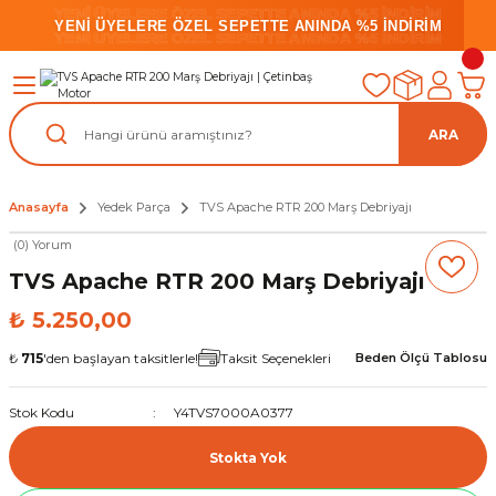
YENİ ÜYELERE ÖZEL SEPETTE ANINDA %5 İNDİRİM
YENİ ÜYELERE ÖZEL SEPETTE ANINDA %5 İNDİRİM
YENİ ÜYELERE ÖZEL SEPETTE ANINDA %5 İNDİRİM
ARA
Anasayfa
Yedek Parça
TVS Apache RTR 200 Marş Debriyajı
(0) Yorum
TVS Apache RTR 200 Marş Debriyajı
₺ 5.250,00
₺
715
'den başlayan taksitlerle!
Taksit Seçenekleri
Beden Ölçü Tablosu
Stok Kodu
Y4TVS7000A0377
Stokta Yok