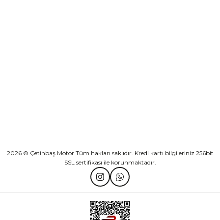
KURUMSAL
Athena Ön Amortisör Yağ Keçesi Çift Yaylı NOK Kayaba Showa
KATEGORİLER
₺ 1.600,00
HIZLI BAĞLANTILAR
Sepete Ekle
2026 © Çetinbaş Motor Tüm hakları saklıdır. Kredi kartı bilgileriniz 256bit
TVS Wego Kilit Seti
Mondial Turismo 50 Kaporta Seti Sarı
SSL sertifikası ile korunmaktadır.
₺ 1.150,39
₺ 7.060,00