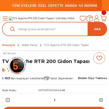
YENİ ÜYELERE ÖZEL SEPETTE ANINDA %5 İNDİRİM
YENİ ÜYELERE ÖZEL SEPETTE ANINDA %5 İNDİRİM
YENİ ÜYELERE ÖZEL SEPETTE ANINDA %5 İNDİRİM
ARA
Anasayfa
Yedek Parça
TVS Apache RTR 200 Gidon Tapası
(0) Yorum
TVS Apache RTR 200 Gidon Tapası
₺ 760,00
₺
103
'den başlayan taksitlerle!
Taksit Seçenekleri
Beden Ölçü Tablosu
Stok Kodu
Y4TVS7000A0448