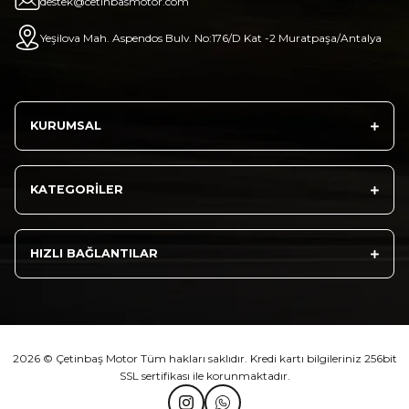
destek@cetinbasmotor.com
Sepete Ekle
Yeşilova Mah. Aspendos Bulv. No:176/D Kat -2 Muratpaşa/Antalya
Athena Ön Amortisör Yağ Keçesi Çift Yaylı NOK Kayaba Showa
KURUMSAL
₺ 1.600,00
KATEGORİLER
Sepete Ekle
HIZLI BAĞLANTILAR
TVS Wego Kilit Seti
Mondial Turismo 50 Kaporta Seti Sarı
2026 © Çetinbaş Motor Tüm hakları saklıdır. Kredi kartı bilgileriniz 256bit
SSL sertifikası ile korunmaktadır.