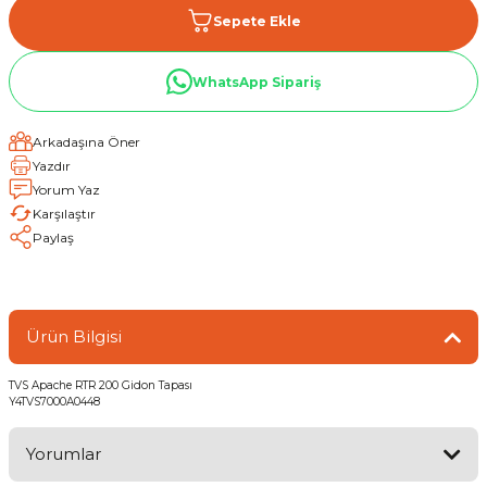
Sepete Ekle
WhatsApp Sipariş
Arkadaşına Öner
Yazdır
Yorum Yaz
Karşılaştır
Paylaş
Ürün Bilgisi
TVS Apache RTR 200 Gidon Tapası
Y4TVS7000A0448
Yorumlar