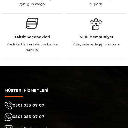
aynı gün kargo
alışveriş
Gönder
CF Moto 450MT Sol Kumanda Düğmeleri Komple
Taksit Seçenekleri
%100 Memnuniyet
Kredi kartlarına taksit ve banka
Kolay iade ve değişim imkanı
₺ 2.800,00
havalesi
Sepete Ekle
MÜŞTERİ HİZMETLERİ
CF Moto 450CL-C Sol Kumanda Düğmeleri Komple
0501 053 07 07
₺ 2.892,73
0501 053 07 07