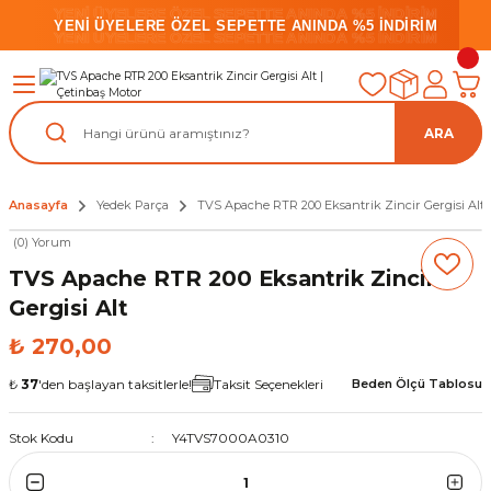
YENİ ÜYELERE ÖZEL SEPETTE ANINDA %5 İNDİRİM
YENİ ÜYELERE ÖZEL SEPETTE ANINDA %5 İNDİRİM
YENİ ÜYELERE ÖZEL SEPETTE ANINDA %5 İNDİRİM
ARA
Anasayfa
Yedek Parça
TVS Apache RTR 200 Eksantrik Zincir Gergisi Alt
(0) Yorum
TVS Apache RTR 200 Eksantrik Zincir
Gergisi Alt
₺ 270,00
₺
37
'den başlayan taksitlerle!
Taksit Seçenekleri
Beden Ölçü Tablosu
Stok Kodu
Y4TVS7000A0310