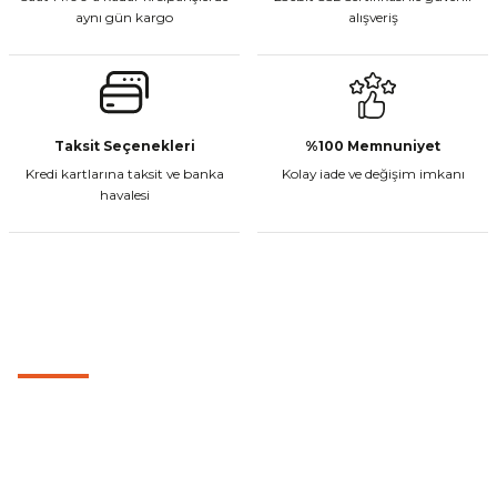
aynı gün kargo
alışveriş
Gönder
CF Moto 450MT Sol Kumanda Düğmeleri Komple
Taksit Seçenekleri
%100 Memnuniyet
Kredi kartlarına taksit ve banka
Kolay iade ve değişim imkanı
havalesi
₺ 2.800,00
Sepete Ekle
MÜŞTERİ HİZMETLERİ
CF Moto 450CL-C Sol Kumanda Düğmeleri Komple
0501 053 07 07
0501 053 07 07
₺ 2.892,73