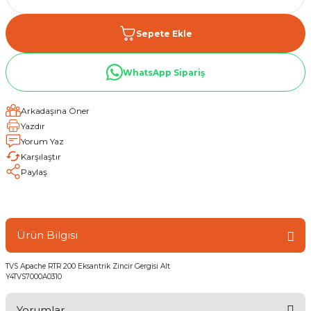
Sepete Ekle
WhatsApp Sipariş
Arkadaşına Öner
Yazdır
Yorum Yaz
Karşılaştır
Paylaş
Ürün Bilgisi
TVS Apache RTR 200 Eksantrik Zincir Gergisi Alt
Y4TVS7000A0310
Yorumlar