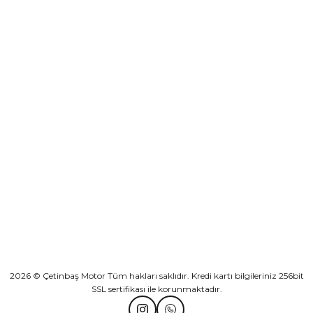
destek@cetinbasmotor.com
Yeşilova Mah. Aspendos Bulv. No:176/D Kat -2 Muratpaşa/Antalya
Sepete Ekle
KURUMSAL
Athena Ön Amortisör Yağ Keçesi Çift Yaylı NOK Kayaba Showa
KATEGORİLER
₺ 1.600,00
HIZLI BAĞLANTILAR
Sepete Ekle
2026 © Çetinbaş Motor Tüm hakları saklıdır. Kredi kartı bilgileriniz 256bit
TVS Wego Kilit Seti
Mondial Turismo 50 Kaporta Seti Sarı
SSL sertifikası ile korunmaktadır.