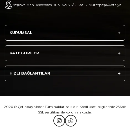
Yeşilova Mah. Aspendos Bulv. No:176/D Kat -2 Muratpaşa/Antalya
Sepete Ekle
KURUMSAL
Athena Ön Amortisör Yağ Keçesi Çift Yaylı NOK Kayaba Showa
KATEGORİLER
₺ 1.600,00
HIZLI BAĞLANTILAR
Sepete Ekle
2026 © Çetinbaş Motor Tüm hakları saklıdır. Kredi kartı bilgileriniz 256bit
TVS Wego Kilit Seti
Mondial Turismo 50 Kaporta Seti Sarı
SSL sertifikası ile korunmaktadır.