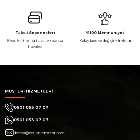
Gönder
CF Moto 450MT Sol Kumanda Düğmeleri Komple
Taksit Seçenekleri
%100 Memnuniyet
Kredi kartlarına taksit ve banka
Kolay iade ve değişim imkanı
havalesi
₺ 2.800,00
Sepete Ekle
MÜŞTERİ HİZMETLERİ
CF Moto 450CL-C Sol Kumanda Düğmeleri Komple
0501 053 07 07
0501 053 07 07
₺ 2.892,73
destek@cetinbasmotor.com