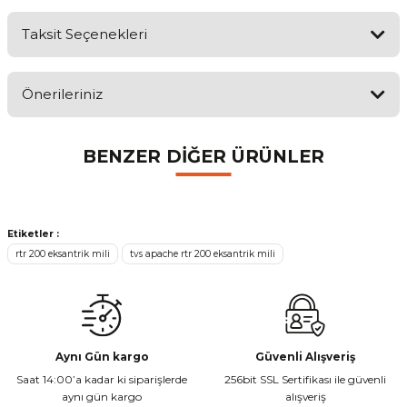
Taksit Seçenekleri
Bu ürüne ilk yorumu siz yapın!
Önerileriniz
Yorum Yaz
Bu ürünün fiyat bilgisi, resim, ürün açıklamalarında ve diğer
BENZER DİĞER ÜRÜNLER
konularda yetersiz gördüğünüz noktaları öneri formunu kullanarak
tarafımıza iletebilirsiniz.
Görüş ve önerileriniz için teşekkür ederiz.
Ürün resmi kalitesiz, bozuk veya görüntülenemiyor.
Etiketler :
Mondial Drift L Debriyaj Levyesi Komple
rtr 200 eksantrik mili
tvs apache rtr 200 eksantrik mili
Ürün açıklamasında eksik bilgiler bulunuyor.
Ürün bilgilerinde hatalar bulunuyor.
Ürün fiyatı diğer sitelerden daha pahalı.
₺ 350,00
Bu ürüne benzer farklı alternatifler olmalı.
Aynı Gün kargo
Güvenli Alışveriş
Saat 14:00’a kadar ki siparişlerde
256bit SSL Sertifikası ile güvenli
Sepete Ekle
aynı gün kargo
alışveriş