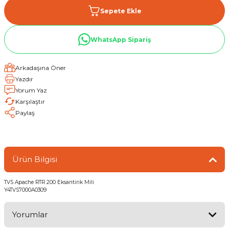
Sepete Ekle
WhatsApp Sipariş
Arkadaşına Öner
Yazdır
Yorum Yaz
Karşılaştır
Paylaş
Ürün Bilgisi
TVS Apache RTR 200 Eksantirik Mili
Y4TVS7000A0309
Yorumlar