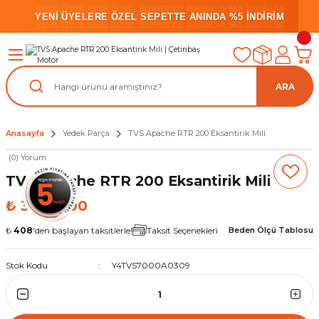
YENİ ÜYELERE ÖZEL SEPETTE ANINDA %5 İNDİRİM
YENİ ÜYELERE ÖZEL SEPETTE ANINDA %5 İNDİRİM
YENİ ÜYELERE ÖZEL SEPETTE ANINDA %5 İNDİRİM
ARA
Anasayfa
Yedek Parça
TVS Apache RTR 200 Eksantirik Mili
(0) Yorum
TVS Apache RTR 200 Eksantirik Mili
₺ 3.000,00
₺
408
'den başlayan taksitlerle!
Taksit Seçenekleri
Beden Ölçü Tablosu
Stok Kodu
Y4TVS7000A0309