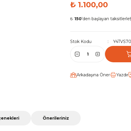
₺ 1.100,00
₺
150
'den başlayan taksitlerle!
Stok Kodu
Y4TVS7
Arkadaşına Öner
Yazdır
çenekleri
Önerileriniz