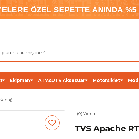
ELERE ÖZEL SEPETTE ANINDA %5
YELERE ÖZEL SEPETTE ANINDA %5 
ELERE ÖZEL SEPETTE ANINDA %5
ı
Ekipman
ATV&UTV Aksesuar
Motorsiklet
Mod
Kapağı
(0) Yorum
TVS Apache RT