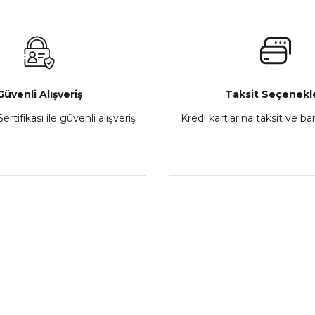
₺ 2.800,00
Gönder
Sepete Ekle
Güvenli Alışveriş
Taksit Seçenekle
ertifikası ile güvenli alışveriş
Kredi kartlarına taksit ve b
howa
TVS Wego Kilit Seti
Mondial Turismo 50 Ka
₺ 1.150,39
₺ 7.060
Sepete Ekle
Sepete
L
KATEGORİLER