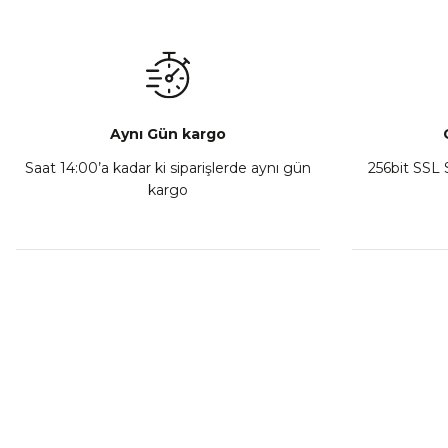
₺ 350,00
Sepete Ekle
Aynı Gün kargo
Saat 14:00’a kadar ki siparişlerde aynı gün
256bit SSL S
kargo
Athena Ön Amortisör Yağ Keçesi Çift Yaylı NOK Kayaba S
₺ 1.600,00
Sepete Ekle
MÜŞTERİ HİZMETLERİ
KURUMSA