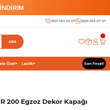
 İNDİRİM
İNDİRİM
 İNDİRİM
0501 053 07 07
0501 053 07 07
ARA
ele Özel
Lastik
Son Fırsat!
R 200 Egzoz Dekor Kapağı