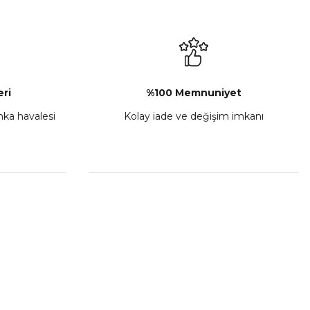
₺ 2.892,73
Sepete Ekle
ri
%100 Memnuniyet
anka havalesi
Kolay iade ve değişim imkanı
porta Seti Sarı
,00
 Ekle
HIZLI BAĞLANTILAR