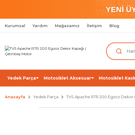
YENİ ÜY
YENİ Ü
YENİ ÜY
Kurumsal
Yardım
Mağazamız
İletişim
Blog
Yedek Parça
Motosiklet Aksesuar
Motosiklet Kask
Anasayfa
Yedek Parça
TVS Apache RTR 200 Egzoz Dekor 