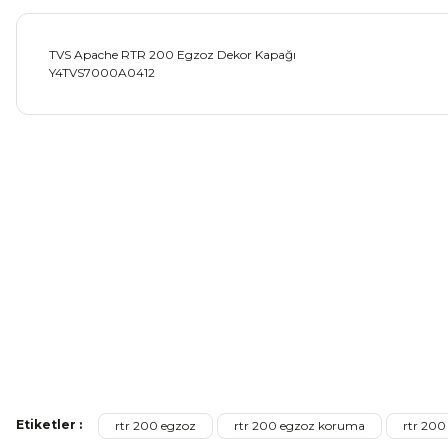
TVS Apache RTR 200 Egzoz Dekor Kapağı
Y4TVS7000A0412
Bu ürünün fiyat bilgisi, resim, ürün açıklamalarında ve diğer ko
Görüş ve önerileriniz için teşekkür ederiz.
Ürün resmi kalitesiz, bozuk veya görüntülenemiyor.
Ürün açıklamasında eksik bilgiler bulunuyor.
Ürün bilgilerinde hatalar bulunuyor.
Ürün fiyatı diğer sitelerden daha pahalı.
Bu ürüne benzer farklı alternatifler olmalı.
Mondial Drift L Debriyaj Levyesi Komple
CF Moto
Etiketler :
rtr 200 egzoz
rtr 200 egzoz koruma
rtr 200