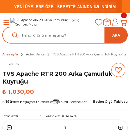
YENİ ÜYELERE ÖZEL SEPETTE ANINDA %5 İNDİRİM
YENİ ÜYELERE ÖZEL SEPETTE ANINDA %5 İNDİRİM
YENİ ÜYELERE ÖZEL SEPETTE ANINDA %5 İNDİRİM
ARA
Anasayfa
Yedek Parça
TVS Apache RTR 200 Arka Çamurluk Kuyruğu
(0) Yorum
TVS Apache RTR 200 Arka Çamurluk
Kuyruğu
₺ 1.030,00
₺
140
'den başlayan taksitlerle!
Taksit Seçenekleri
Beden Ölçü Tablosu
Stok Kodu
Y4TVS7000A0476