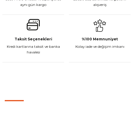
aynı gün kargo
alışveriş
Gönder
CF Moto 450MT Sol Kumanda Düğmeleri Komple
Taksit Seçenekleri
%100 Memnuniyet
Kredi kartlarına taksit ve banka
Kolay iade ve değişim imkanı
havalesi
₺ 2.800,00
Sepete Ekle
MÜŞTERİ HİZMETLERİ
CF Moto 450CL-C Sol Kumanda Düğmeleri Komple
0501 053 07 07
0501 053 07 07
₺ 2.892,73