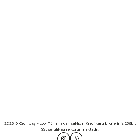
destek@cetinbasmotor.com
Yeşilova Mah. Aspendos Bulv. No:176/D Kat -2 Muratpaşa/Antalya
Sepete Ekle
KURUMSAL
Athena Ön Amortisör Yağ Keçesi Çift Yaylı NOK Kayaba Showa
KATEGORİLER
₺ 1.600,00
HIZLI BAĞLANTILAR
Sepete Ekle
2026 © Çetinbaş Motor Tüm hakları saklıdır. Kredi kartı bilgileriniz 256bit
TVS Wego Kilit Seti
Mondial Turismo 50 Kaporta Seti Sarı
SSL sertifikası ile korunmaktadır.