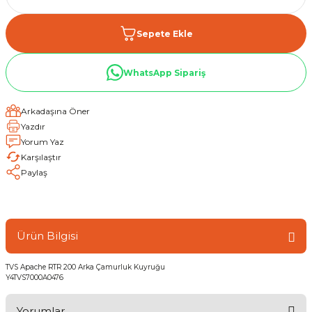
Sepete Ekle
WhatsApp Sipariş
Arkadaşına Öner
Yazdır
Yorum Yaz
Karşılaştır
Paylaş
Ürün Bilgisi
TVS Apache RTR 200 Arka Çamurluk Kuyruğu
Y4TVS7000A0476
Yorumlar