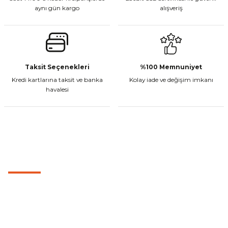
aynı gün kargo
alışveriş
Gönder
CF Moto 450MT Sol Kumanda Düğmeleri Komple
Taksit Seçenekleri
%100 Memnuniyet
Kredi kartlarına taksit ve banka
Kolay iade ve değişim imkanı
havalesi
₺ 2.800,00
Sepete Ekle
MÜŞTERİ HİZMETLERİ
CF Moto 450CL-C Sol Kumanda Düğmeleri Komple
0501 053 07 07
0501 053 07 07
₺ 2.892,73