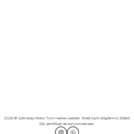
destek@cetinbasmotor.com
Yeşilova Mah. Aspendos Bulv. No:176/D Kat -2 Muratpaşa/Antalya
Sepete Ekle
KURUMSAL
Athena Ön Amortisör Yağ Keçesi Çift Yaylı NOK Kayaba Showa
KATEGORİLER
₺ 1.600,00
HIZLI BAĞLANTILAR
Sepete Ekle
2026 © Çetinbaş Motor Tüm hakları saklıdır. Kredi kartı bilgileriniz 256bit
TVS Wego Kilit Seti
Mondial Turismo 50 Kaporta Seti Sarı
SSL sertifikası ile korunmaktadır.