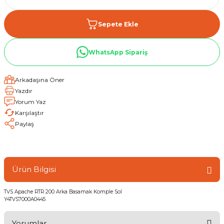
Sepete Ekle
WhatsApp Sipariş
Arkadaşına Öner
Yazdır
Yorum Yaz
Karşılaştır
Paylaş
Ürün Bilgisi
TVS Apache RTR 200 Arka Basamak Komple Sol
Y4TVS7000A0445
Yorumlar