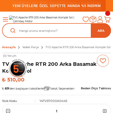
YENİ ÜYELERE ÖZEL SEPETTE ANINDA %5 İNDİRİM
YENİ ÜYELERE ÖZEL SEPETTE ANINDA %5 İNDİRİM
YENİ ÜYELERE ÖZEL SEPETTE ANINDA %5 İNDİRİM
ARA
Anasayfa
Yedek Parça
TVS Apache RTR 200 Arka Basamak Komple Sol
(0) Yorum
TVS Apache RTR 200 Arka Basamak
Komple Sol
₺ 510,00
₺
69
'den başlayan taksitlerle!
Taksit Seçenekleri
Beden Ölçü Tablosu
Stok Kodu
Y4TVS7000A0445