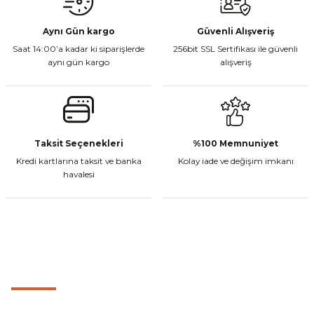
₺ 10.890,00
₺ 8.999,00
Bu ürüne benzer farklı alternatifler olmalı.
Aynı Gün kargo
Güvenli Alışveriş
Saat 14:00’a kadar ki siparişlerde
256bit SSL Sertifikası ile güvenli
Sepete Ekle
aynı gün kargo
alışveriş
Gönder
KNMaster UM2000 Katlanabilir Adventure Motosiklet Dikiz Aynası
Taksit Seçenekleri
%100 Memnuniyet
Kredi kartlarına taksit ve banka
Kolay iade ve değişim imkanı
havalesi
₺ 1.924,90
Sepete Ekle
MÜŞTERİ HİZMETLERİ
KNMaster TT-950WUC
0501 053 07 07