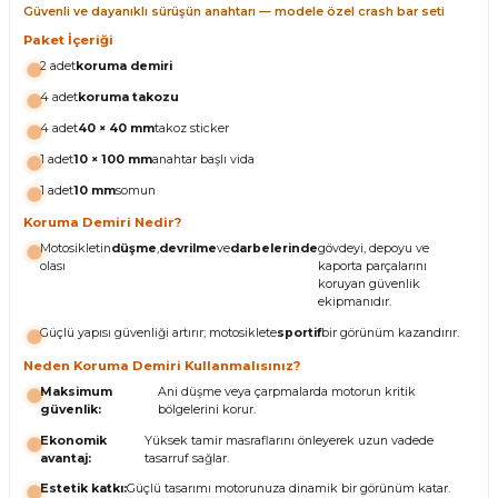
Güvenli ve dayanıklı sürüşün anahtarı — modele özel crash bar seti
Paket İçeriği
2 adet
koruma demiri
4 adet
koruma takozu
4 adet
40 × 40 mm
takoz sticker
1 adet
10 × 100 mm
anahtar başlı vida
1 adet
10 mm
somun
Koruma Demiri Nedir?
Motosikletin
düşme
,
devrilme
ve
darbelerinde
gövdeyi, depoyu ve
olası
kaporta parçalarını
koruyan güvenlik
ekipmanıdır.
Güçlü yapısı güvenliği artırır; motosiklete
sportif
bir görünüm kazandırır.
Neden Koruma Demiri Kullanmalısınız?
Maksimum
Ani düşme veya çarpmalarda motorun kritik
güvenlik:
bölgelerini korur.
Ekonomik
Yüksek tamir masraflarını önleyerek uzun vadede
avantaj:
tasarruf sağlar.
Estetik katkı:
Güçlü tasarımı motorunuza dinamik bir görünüm katar.