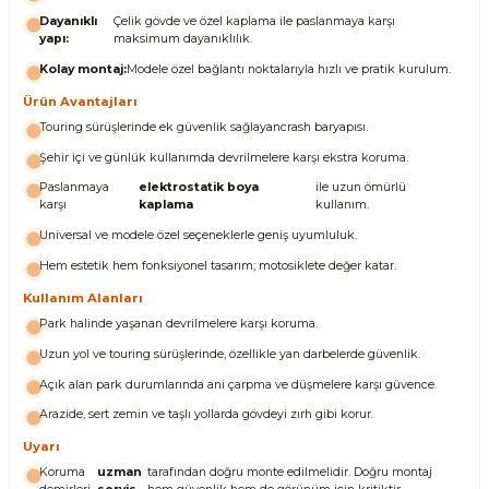
Dayanıklı
Çelik gövde ve özel kaplama ile paslanmaya karşı
yapı:
maksimum dayanıklılık.
Kolay montaj:
Modele özel bağlantı noktalarıyla hızlı ve pratik kurulum.
Ürün Avantajları
Touring sürüşlerinde ek güvenlik sağlayan
crash bar
yapısı.
Şehir içi ve günlük kullanımda devrilmelere karşı ekstra koruma.
Paslanmaya
elektrostatik boya
ile uzun ömürlü
karşı
kaplama
kullanım.
Universal ve modele özel seçeneklerle geniş uyumluluk.
Hem estetik hem fonksiyonel tasarım; motosiklete değer katar.
Kullanım Alanları
Park halinde yaşanan devrilmelere karşı koruma.
Uzun yol ve touring sürüşlerinde, özellikle yan darbelerde güvenlik.
Açık alan park durumlarında ani çarpma ve düşmelere karşı güvence.
Arazide, sert zemin ve taşlı yollarda gövdeyi zırh gibi korur.
Uyarı
Koruma
uzman
tarafından doğru monte edilmelidir. Doğru montaj