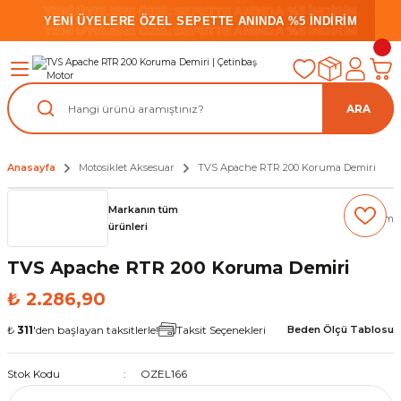
YENİ ÜYELERE ÖZEL SEPETTE ANINDA %5 İNDİRİM
YENİ ÜYELERE ÖZEL SEPETTE ANINDA %5 İNDİRİM
YENİ ÜYELERE ÖZEL SEPETTE ANINDA %5 İNDİRİM
ARA
Anasayfa
Motosiklet Aksesuar
TVS Apache RTR 200 Koruma Demiri
Markanın tüm
(0) Yorum
ürünleri
TVS Apache RTR 200 Koruma Demiri
₺ 2.286,90
₺
311
'den başlayan taksitlerle!
Taksit Seçenekleri
Beden Ölçü Tablosu
Stok Kodu
OZEL166