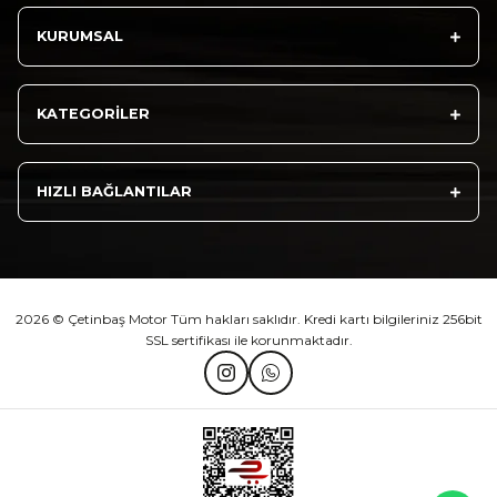
KURUMSAL
Athena Ön Amortisör Yağ Keçesi Çift Yaylı NOK Kayaba Showa
KATEGORİLER
₺ 1.600,00
HIZLI BAĞLANTILAR
Sepete Ekle
2026 © Çetinbaş Motor Tüm hakları saklıdır. Kredi kartı bilgileriniz 256bit
SSL sertifikası ile korunmaktadır.
TVS Wego Kilit Seti
Mondial Turismo 50 Kaporta Seti Sarı
₺ 1.150,39
₺ 7.060,00