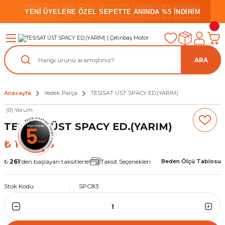
YENİ ÜYELERE ÖZEL SEPETTE ANINDA %5 İNDİRİM
YENİ ÜYELERE ÖZEL SEPETTE ANINDA %5 İNDİRİM
YENİ ÜYELERE ÖZEL SEPETTE ANINDA %5 İNDİRİM
ARA
Anasayfa
Yedek Parça
TESİSAT ÜST SPACY ED.(YARIM)
(0) Yorum
TESİSAT ÜST SPACY ED.(YARIM)
₺ 1.918,36
₺
261
'den başlayan taksitlerle!
Taksit Seçenekleri
Beden Ölçü Tablosu
Stok Kodu
SPC83