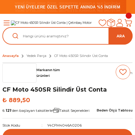
YENİ ÜYELERE ÖZEL SEPETTE ANINDA %5 İNDİRİM
YENİ ÜYELERE ÖZEL SEPETTE ANINDA %5 İNDİRİM
YENİ ÜYELERE ÖZEL SEPETTE ANINDA %5 İNDİRİM
ARA
Anasayfa
Yedek Parça
CF Moto 450SR Silindir Üst Conta
Markanın tüm
(0) Yorum
ürünleri
CF Moto 450SR Silindir Üst Conta
₺ 889,50
₺
121
'den başlayan taksitlerle!
Taksit Seçenekleri
Beden Ölçü Tablosu
Stok Kodu
Y4CFM4046A0206