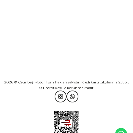
KURUMSAL
Athena Ön Amortisör Yağ Keçesi Çift Yaylı NOK Kayaba Showa
KATEGORİLER
₺ 1.600,00
HIZLI BAĞLANTILAR
Sepete Ekle
2026 © Çetinbaş Motor Tüm hakları saklıdır. Kredi kartı bilgileriniz 256bit
SSL sertifikası ile korunmaktadır.
TVS Wego Kilit Seti
Mondial Turismo 50 Kaporta Seti Sarı
₺ 1.150,39
₺ 7.060,00