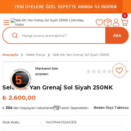
YENİ ÜYELERE ÖZEL SEPETTE ANINDA %5 İNDİRİM
YENİ ÜYELERE ÖZEL SEPETTE ANINDA %5 İNDİRİM
YENİ ÜYELERE ÖZEL SEPETTE ANINDA %5 İNDİRİM
0
ARA
Anasayfa
Yedek Parça
Sele Altı Yan Grenaj Sol Siyah 250NK
Markanın tüm
(0) Yorum
ürünleri
Sele Altı Yan Grenaj Sol Siyah 250NK
₺ 2.600,00
₺
354
'den başlayan taksitlerle!
Taksit Seçenekleri
Beden Ölçü Tablosu
Stok Kodu
Y4CFM4012A0312