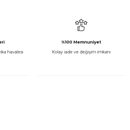
L-C Sol Kumanda Düğmeleri Komple
₺ 2.892,73
Sepete Ekle
ri
%100 Memnuniyet
anka havalesi
Kolay iade ve değişim imkanı
porta Seti Sarı
,00
 Ekle