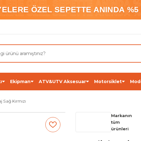
ELERE ÖZEL SEPETTE ANINDA %5
YELERE ÖZEL SEPETTE ANINDA %5 
ELERE ÖZEL SEPETTE ANINDA %5
ı
Ekipman
ATV&UTV Aksesuar
Motorsiklet
Mod
j Sağ Kırmızı
Markanın
tüm
ürünleri