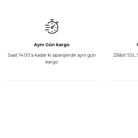
Mondial Drift L Debriyaj Levyesi Komple
CF Moto
₺ 350,00
Sepete Ekle
Aynı Gün kargo
Saat 14:00’a kadar ki siparişlerde aynı gün
256bit SSL S
kargo
Athena Ön Amortisör Yağ Keçesi Çift Yaylı NOK Kayaba S
₺ 1.600,00
Sepete Ekle