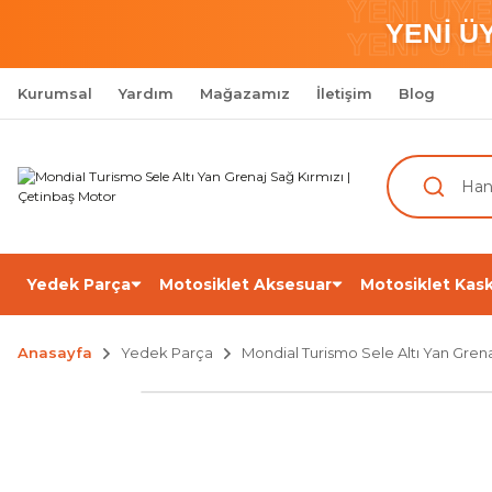
YENİ ÜY
YENİ Ü
YENİ ÜY
Kurumsal
Yardım
Mağazamız
İletişim
Blog
Yedek Parça
Motosiklet Aksesuar
Motosiklet Kask
Anasayfa
Yedek Parça
Mondial Turismo Sele Altı Yan Grena