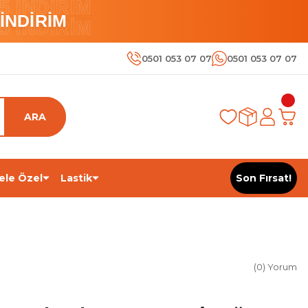
 İNDİRİM
İNDİRİM
 İNDİRİM
0501 053 07 07
0501 053 07 07
ARA
ele Özel
Lastik
Son Fırsat!
(0) Yorum