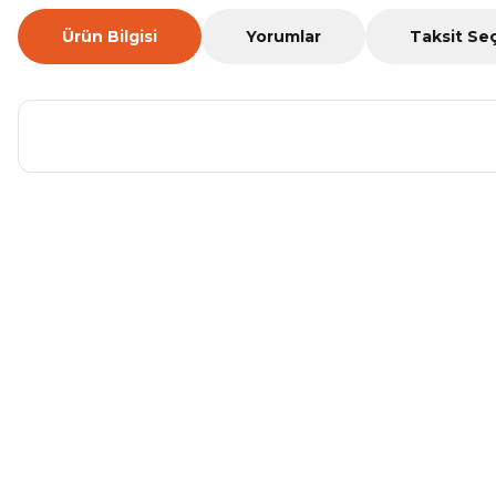
Ürün Bilgisi
Yorumlar
Taksit Se
Bu ürünün fiyat bilgisi, resim, ürün açıklamalarında ve diğer ko
Görüş ve önerileriniz için teşekkür ederiz.
Ürün resmi kalitesiz, bozuk veya görüntülenemiyor.
Ürün açıklamasında eksik bilgiler bulunuyor.
Ürün bilgilerinde hatalar bulunuyor.
Ürün fiyatı diğer sitelerden daha pahalı.
Bu ürüne benzer farklı alternatifler olmalı.