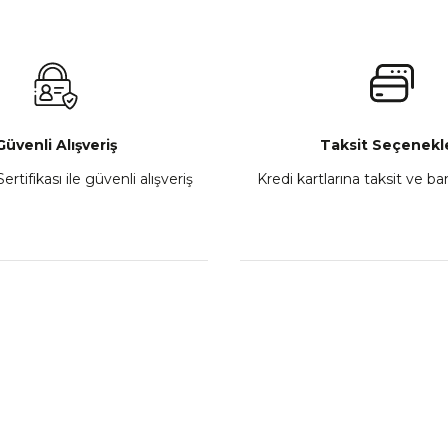
 450MT Sol Kumanda Düğmeleri Komple
CF Moto 450C
₺ 2.800,00
Gönder
Sepete Ekle
Güvenli Alışveriş
Taksit Seçenekle
ertifikası ile güvenli alışveriş
Kredi kartlarına taksit ve b
howa
TVS Wego Kilit Seti
Mondial Turismo 50 Ka
₺ 1.150,39
₺ 7.060
Sepete Ekle
Sepete