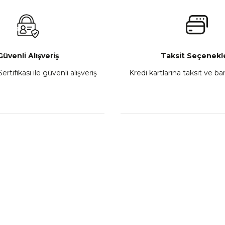
₺ 2.800,00
Gönder
Sepete Ekle
Güvenli Alışveriş
Taksit Seçenekle
ertifikası ile güvenli alışveriş
Kredi kartlarına taksit ve b
howa
TVS Wego Kilit Seti
Mondial Turismo 50 Ka
₺ 1.150,39
₺ 7.060
Sepete Ekle
Sepete
L
KATEGORİLER