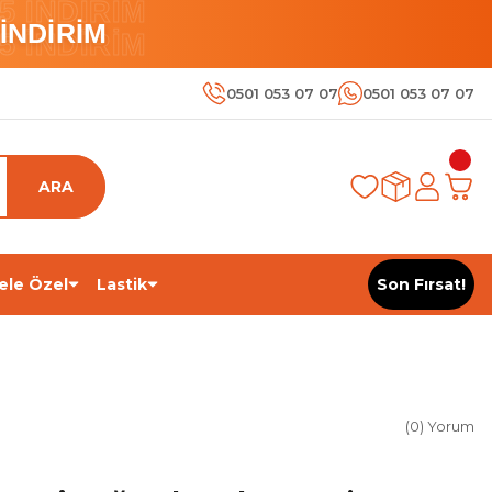
 İNDİRİM
İNDİRİM
 İNDİRİM
0501 053 07 07
0501 053 07 07
ARA
ele Özel
Lastik
Son Fırsat!
(0) Yorum