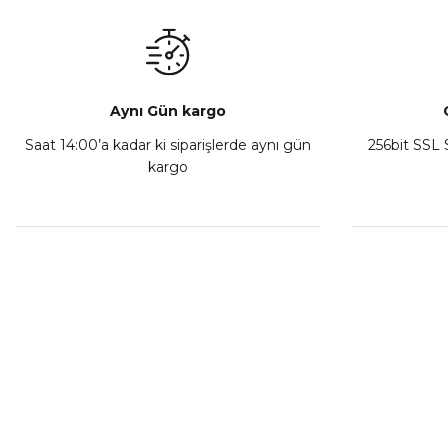
₺ 350,00
Sepete Ekle
Aynı Gün kargo
Saat 14:00’a kadar ki siparişlerde aynı gün
256bit SSL S
kargo
Athena Ön Amortisör Yağ Keçesi Çift Yaylı NOK Kayaba S
₺ 1.600,00
Sepete Ekle
MÜŞTERİ HİZMETLERİ
KURUMSA