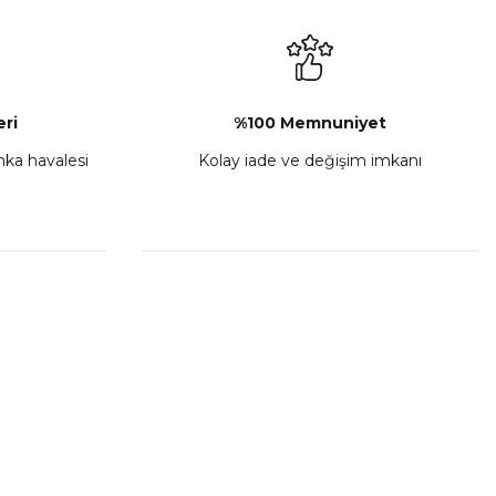
₺ 2.892,73
Sepete Ekle
ri
%100 Memnuniyet
anka havalesi
Kolay iade ve değişim imkanı
porta Seti Sarı
,00
 Ekle
HIZLI BAĞLANTILAR