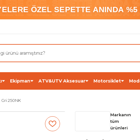
ELERE ÖZEL SEPETTE ANINDA %5
YELERE ÖZEL SEPETTE ANINDA %5 
ELERE ÖZEL SEPETTE ANINDA %5
ı
Ekipman
ATV&UTV Aksesuar
Motorsiklet
Mod
t Gri 250NK
Markanın
tüm
ürünleri