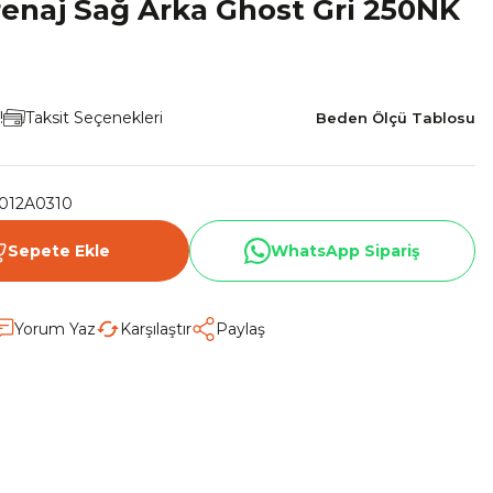
Grenaj Sağ Arka Ghost Gri 250NK
!
Taksit Seçenekleri
Beden Ölçü Tablosu
012A0310
Sepete Ekle
WhatsApp Sipariş
Yorum Yaz
Karşılaştır
Paylaş