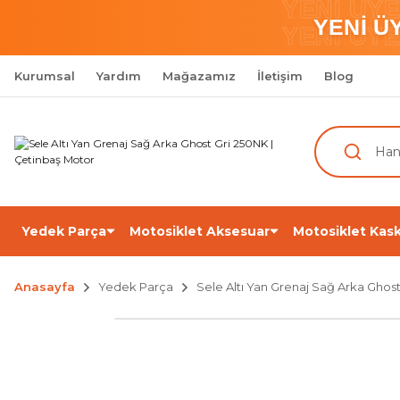
YENİ ÜY
YENİ Ü
YENİ ÜY
Kurumsal
Yardım
Mağazamız
İletişim
Blog
Yedek Parça
Motosiklet Aksesuar
Motosiklet Kask
Anasayfa
Yedek Parça
Sele Altı Yan Grenaj Sağ Arka Ghos