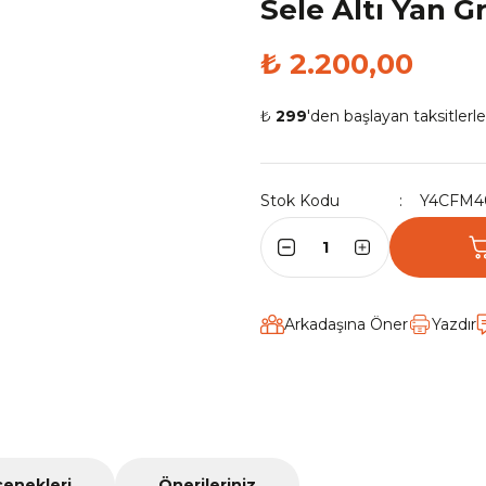
Sele Altı Yan 
₺ 2.200,00
₺
299
'den başlayan taksitlerle
Stok Kodu
Y4CFM4
Arkadaşına Öner
Yazdır
çenekleri
Önerileriniz