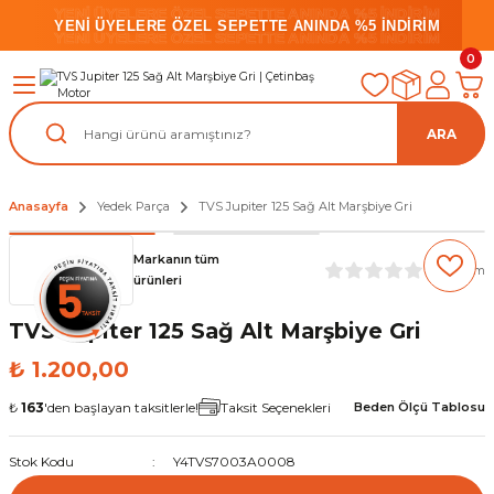
YENİ ÜYELERE ÖZEL SEPETTE ANINDA %5 İNDİRİM
YENİ ÜYELERE ÖZEL SEPETTE ANINDA %5 İNDİRİM
YENİ ÜYELERE ÖZEL SEPETTE ANINDA %5 İNDİRİM
0
ARA
Anasayfa
Yedek Parça
TVS Jupiter 125 Sağ Alt Marşbiye Gri
Markanın tüm
(0) Yorum
ürünleri
TVS Jupiter 125 Sağ Alt Marşbiye Gri
₺ 1.200,00
₺
163
'den başlayan taksitlerle!
Taksit Seçenekleri
Beden Ölçü Tablosu
Stok Kodu
Y4TVS7003A0008