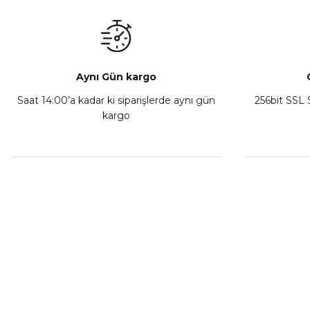
₺ 350,00
Sepete Ekle
Aynı Gün kargo
Saat 14:00’a kadar ki siparişlerde aynı gün
256bit SSL S
kargo
Athena Ön Amortisör Yağ Keçesi Çift Yaylı NOK Kayaba S
₺ 1.600,00
Sepete Ekle
MÜŞTERİ HİZMETLERİ
KURUMSA