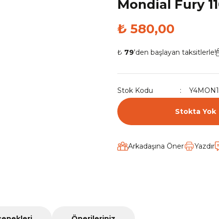
Mondial Fury 1
₺ 580,00
₺
79
'den başlayan taksitlerle!
Stok Kodu
Y4MON1
Stokta Yok
Arkadaşına Öner
Yazdır
çenekleri
Önerileriniz