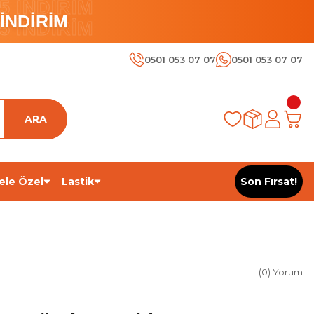
 İNDİRİM
İNDİRİM
 İNDİRİM
0501 053 07 07
0501 053 07 07
ARA
ele Özel
Lastik
Son Fırsat!
(0) Yorum