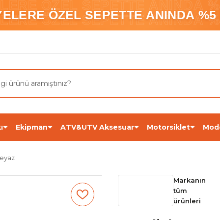
ELERE ÖZEL SEPETTE ANINDA %5
YELERE ÖZEL SEPETTE ANINDA %5 
ELERE ÖZEL SEPETTE ANINDA %5
ı
Ekipman
ATV&UTV Aksesuar
Motorsiklet
Mod
Beyaz
Markanın
tüm
ürünleri