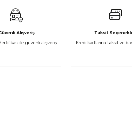
₺ 2.800,00
Gönder
Sepete Ekle
Güvenli Alışveriş
Taksit Seçenekle
ertifikası ile güvenli alışveriş
Kredi kartlarına taksit ve b
howa
TVS Wego Kilit Seti
Mondial Turismo 50 Ka
₺ 1.150,39
₺ 7.060
Sepete Ekle
Sepete
L
KATEGORİLER