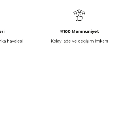
₺ 2.892,73
Sepete Ekle
ri
%100 Memnuniyet
anka havalesi
Kolay iade ve değişim imkanı
porta Seti Sarı
,00
 Ekle
HIZLI BAĞLANTILAR