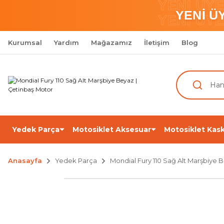
YENİ ÜY
YENİ Ü
YENİ ÜY
Kurumsal
Yardım
Mağazamız
İletişim
Blog
Yedek Parça
Motosiklet Aksesuar
Motosiklet Kask
Anasayfa
Yedek Parça
Mondial Fury 110 Sağ Alt Marşbiye 