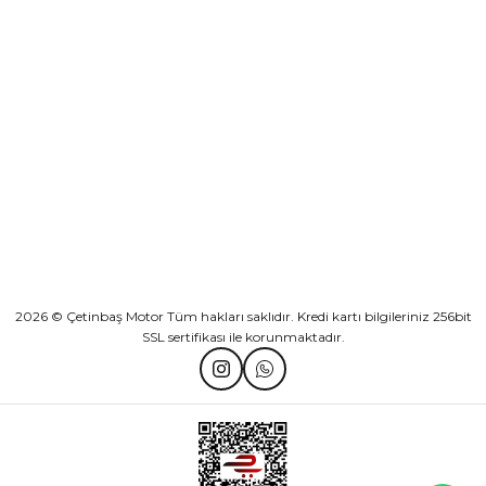
KURUMSAL
Athena Ön Amortisör Yağ Keçesi Çift Yaylı NOK Kayaba Showa
KATEGORİLER
₺ 1.600,00
HIZLI BAĞLANTILAR
Sepete Ekle
2026 © Çetinbaş Motor Tüm hakları saklıdır. Kredi kartı bilgileriniz 256bit
SSL sertifikası ile korunmaktadır.
TVS Wego Kilit Seti
Mondial Turismo 50 Kaporta Seti Sarı
₺ 1.150,39
₺ 7.060,00