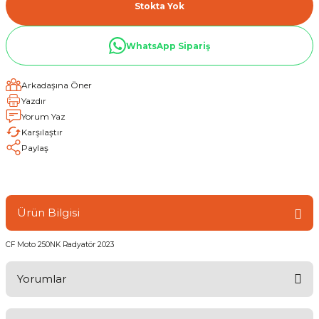
Stokta Yok
WhatsApp Sipariş
Arkadaşına Öner
Yazdır
Yorum Yaz
Karşılaştır
Paylaş
Ürün Bilgisi
CF Moto 250NK Radyatör 2023
Yorumlar