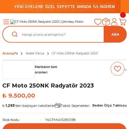
YENİ ÜYELERE ÖZEL SEPETTE ANINDA %5 İNDİRİM
YENİ ÜYELERE ÖZEL SEPETTE ANINDA %5 İNDİRİM
YENİ ÜYELERE ÖZEL SEPETTE ANINDA %5 İNDİRİM
ARA
Anasayfa
Yedek Parça
CF Moto 250NK Radyatör 2023
Markanın tüm
(0) Yorum
ürünleri
CF Moto 250NK Radyatör 2023
₺ 9.500,00
₺
1.293
'den başlayan taksitlerle!
Taksit Seçenekleri
Beden Ölçü Tablosu
Stok Kodu
Y4CFM4012B0138