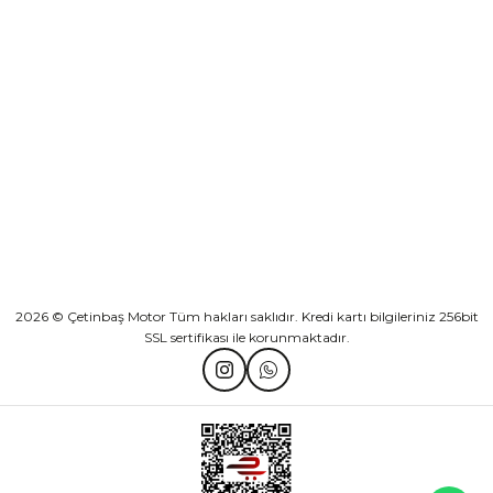
KURUMSAL
Athena Ön Amortisör Yağ Keçesi Çift Yaylı NOK Kayaba Showa
KATEGORİLER
₺ 1.600,00
HIZLI BAĞLANTILAR
Sepete Ekle
2026 © Çetinbaş Motor Tüm hakları saklıdır. Kredi kartı bilgileriniz 256bit
SSL sertifikası ile korunmaktadır.
TVS Wego Kilit Seti
Mondial Turismo 50 Kaporta Seti Sarı
₺ 1.150,39
₺ 7.060,00