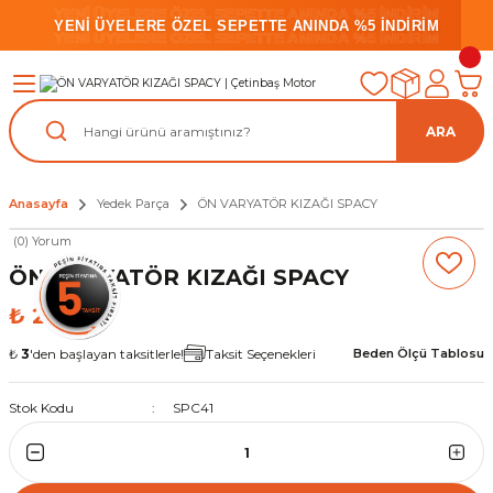
YENİ ÜYELERE ÖZEL SEPETTE ANINDA %5 İNDİRİM
YENİ ÜYELERE ÖZEL SEPETTE ANINDA %5 İNDİRİM
YENİ ÜYELERE ÖZEL SEPETTE ANINDA %5 İNDİRİM
ARA
Anasayfa
Yedek Parça
ÖN VARYATÖR KIZAĞI SPACY
(0) Yorum
ÖN VARYATÖR KIZAĞI SPACY
₺ 23,02
₺
3
'den başlayan taksitlerle!
Taksit Seçenekleri
Beden Ölçü Tablosu
Stok Kodu
SPC41