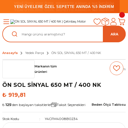
YENİ ÜYELERE ÖZEL SEPETTE ANINDA %5 İNDİRİM
YENİ ÜYELERE ÖZEL SEPETTE ANINDA %5 İNDİRİM
YENİ ÜYELERE ÖZEL SEPETTE ANINDA %5 İNDİRİM
ARA
Anasayfa
Yedek Parça
ÖN SOL SİNYAL 650 MT / 400 NK
Markanın tüm
(0) Yorum
ürünleri
ÖN SOL SİNYAL 650 MT / 400 NK
₺ 919,81
₺
125
'den başlayan taksitlerle!
Taksit Seçenekleri
Beden Ölçü Tablosu
Stok Kodu
Y4CFM4008B0234