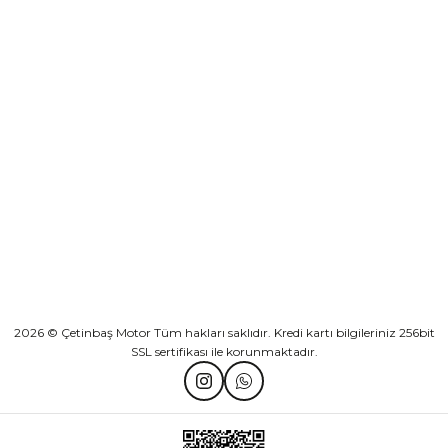
Sepete Ekle
KURUMSAL
Athena Ön Amortisör Yağ Keçesi Çift Yaylı NOK Kayaba Showa
KATEGORİLER
₺ 1.600,00
HIZLI BAĞLANTILAR
Sepete Ekle
2026 © Çetinbaş Motor Tüm hakları saklıdır. Kredi kartı bilgileriniz 256bit
SSL sertifikası ile korunmaktadır.
TVS Wego Kilit Seti
Mondial Turismo 50 Kaporta Seti Sarı