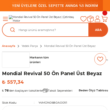
YENİ ÜYELERE ÖZEL SEPETTE ANINDA %5 İNDİRİM
YENİ ÜYELERE ÖZEL SEPETTE ANINDA %5 İNDİRİM
YENİ ÜYELERE ÖZEL SEPETTE ANINDA %5 İNDİRİM
ARA
Anasayfa
Yedek Parça
Mondial Revival 50 Ön Panel Üst Beyaz
Markanın tüm
(0) Yorum
ürünleri
Mondial Revival 50 Ön Panel Üst Beyaz
₺ 557,34
₺
76
'den başlayan taksitlerle!
Taksit Seçenekleri
Beden Ölçü Tablosu
Stok Kodu
Y4MON0680A0091