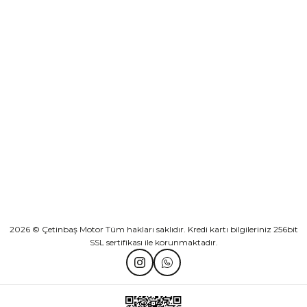
Sepete Ekle
KURUMSAL
Athena Ön Amortisör Yağ Keçesi Çift Yaylı NOK Kayaba Showa
KATEGORİLER
₺ 1.600,00
HIZLI BAĞLANTILAR
Sepete Ekle
2026 © Çetinbaş Motor Tüm hakları saklıdır. Kredi kartı bilgileriniz 256bit
SSL sertifikası ile korunmaktadır.
TVS Wego Kilit Seti
Mondial Turismo 50 Kaporta Seti Sarı