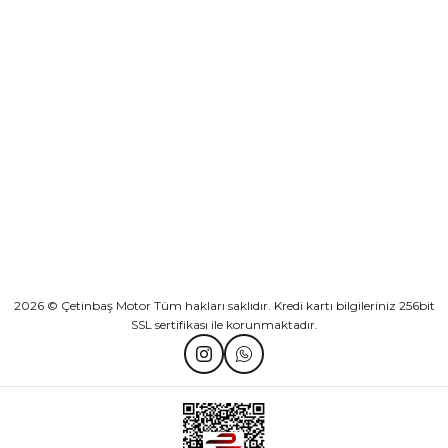
Sepete Ekle
KURUMSAL
Athena Ön Amortisör Yağ Keçesi Çift Yaylı NOK Kayaba Showa
KATEGORİLER
₺ 1.600,00
HIZLI BAĞLANTILAR
Sepete Ekle
2026 © Çetinbaş Motor Tüm hakları saklıdır. Kredi kartı bilgileriniz 256bit
SSL sertifikası ile korunmaktadır.
TVS Wego Kilit Seti
Mondial Turismo 50 Kaporta Seti Sarı
₺ 1.150,39
₺ 7.060,00