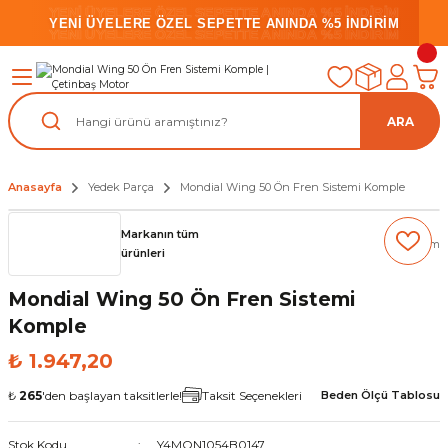
YENİ ÜYELERE ÖZEL SEPETTE ANINDA %5 İNDİRİM
YENİ ÜYELERE ÖZEL SEPETTE ANINDA %5 İNDİRİM
YENİ ÜYELERE ÖZEL SEPETTE ANINDA %5 İNDİRİM
ARA
Anasayfa
Yedek Parça
Mondial Wing 50 Ön Fren Sistemi Komple
Markanın tüm
(0) Yorum
ürünleri
Mondial Wing 50 Ön Fren Sistemi
Komple
₺ 1.947,20
₺
265
'den başlayan taksitlerle!
Taksit Seçenekleri
Beden Ölçü Tablosu
Stok Kodu
Y4MON1054B0147