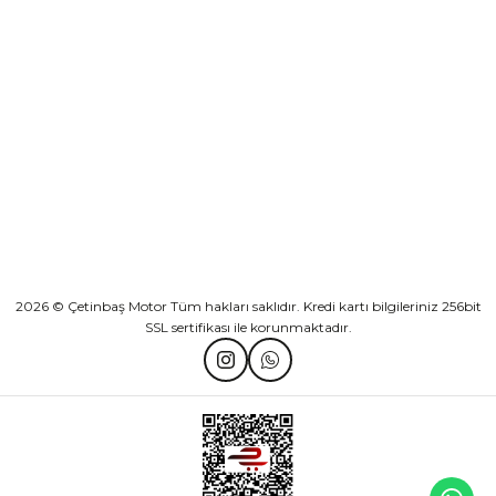
KURUMSAL
Athena Ön Amortisör Yağ Keçesi Çift Yaylı NOK Kayaba Showa
KATEGORİLER
₺ 1.600,00
HIZLI BAĞLANTILAR
Sepete Ekle
2026 © Çetinbaş Motor Tüm hakları saklıdır. Kredi kartı bilgileriniz 256bit
SSL sertifikası ile korunmaktadır.
TVS Wego Kilit Seti
Mondial Turismo 50 Kaporta Seti Sarı
₺ 1.150,39
₺ 7.060,00