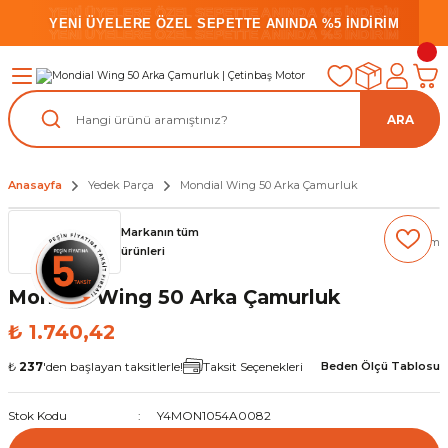
YENİ ÜYELERE ÖZEL SEPETTE ANINDA %5 İNDİRİM
YENİ ÜYELERE ÖZEL SEPETTE ANINDA %5 İNDİRİM
YENİ ÜYELERE ÖZEL SEPETTE ANINDA %5 İNDİRİM
ARA
Anasayfa
Yedek Parça
Mondial Wing 50 Arka Çamurluk
Markanın tüm
(0) Yorum
ürünleri
Mondial Wing 50 Arka Çamurluk
₺ 1.740,42
₺
237
'den başlayan taksitlerle!
Taksit Seçenekleri
Beden Ölçü Tablosu
Stok Kodu
Y4MON1054A0082