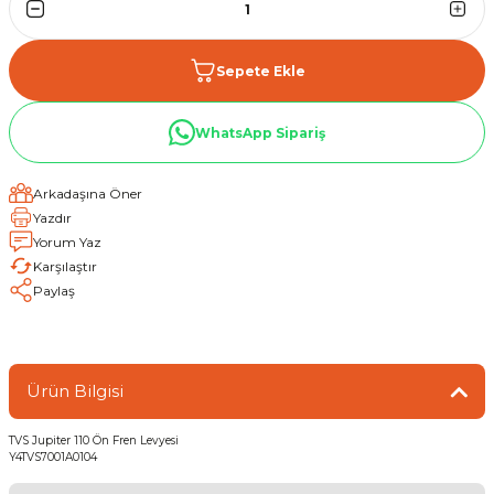
Sepete Ekle
WhatsApp Sipariş
Arkadaşına Öner
Yazdır
Yorum Yaz
Karşılaştır
Paylaş
Ürün Bilgisi
TVS Jupiter 110 Ön Fren Levyesi
Y4TVS7001A0104