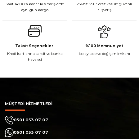
Saat 14:00’a kadar ki siparişlerde
256bit SSL Sertifikası ile güvenli
Sepete Ekle
aynı gün kargo
alışveriş
Gönder
CF Moto 450MT Sol Kumanda Düğmeleri Komple
Taksit Seçenekleri
%100 Memnuniyet
Kredi kartlarına taksit ve banka
Kolay iade ve değişim imkanı
havalesi
₺ 2.800,00
Sepete Ekle
MÜŞTERİ HİZMETLERİ
CF Moto 450CL-C Sol Kumanda Düğmeleri Komple
0501 053 07 07
0501 053 07 07