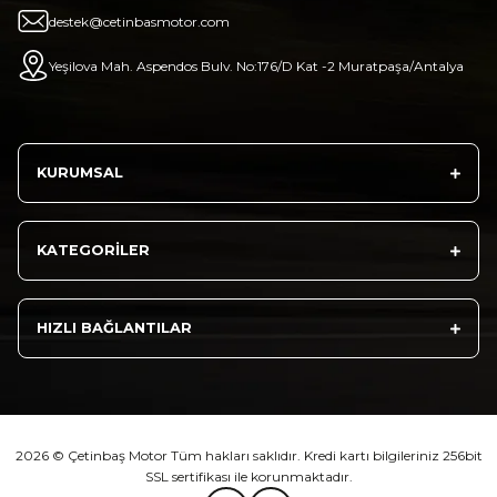
₺ 2.892,73
destek@cetinbasmotor.com
Yeşilova Mah. Aspendos Bulv. No:176/D Kat -2 Muratpaşa/Antalya
Sepete Ekle
KURUMSAL
Athena Ön Amortisör Yağ Keçesi Çift Yaylı NOK Kayaba Showa
KATEGORİLER
₺ 1.600,00
HIZLI BAĞLANTILAR
Sepete Ekle
2026 © Çetinbaş Motor Tüm hakları saklıdır. Kredi kartı bilgileriniz 256bit
TVS Wego Kilit Seti
Mondial Turismo 50 Kaporta Seti Sarı
SSL sertifikası ile korunmaktadır.