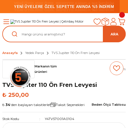
YENİ ÜYELERE ÖZEL SEPETTE ANINDA %5 İNDİRİM
YENİ ÜYELERE ÖZEL SEPETTE ANINDA %5 İNDİRİM
YENİ ÜYELERE ÖZEL SEPETTE ANINDA %5 İNDİRİM
ARA
Anasayfa
Yedek Parça
TVS Jupiter 110 Ön Fren Levyesi
Markanın tüm
(0) Yorum
ürünleri
TVS Jupiter 110 Ön Fren Levyesi
₺ 250,00
₺
34
'den başlayan taksitlerle!
Taksit Seçenekleri
Beden Ölçü Tablosu
Stok Kodu
Y4TVS7001A0104