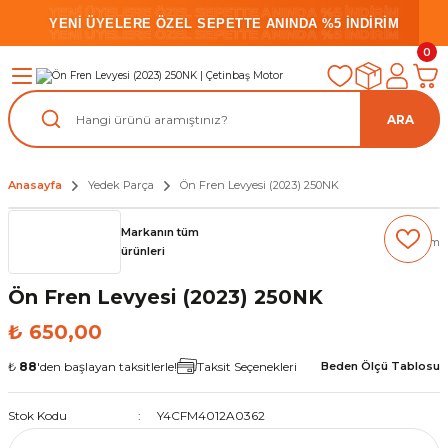
YENİ ÜYELERE ÖZEL SEPETTE ANINDA %5 İNDİRİM
YENİ ÜYELERE ÖZEL SEPETTE ANINDA %5 İNDİRİM
YENİ ÜYELERE ÖZEL SEPETTE ANINDA %5 İNDİRİM
0
ARA
Anasayfa
Yedek Parça
Ön Fren Levyesi (2023) 250NK
Markanın tüm
(0) Yorum
ürünleri
Ön Fren Levyesi (2023) 250NK
₺ 650,00
₺
88
'den başlayan taksitlerle!
Taksit Seçenekleri
Beden Ölçü Tablosu
Stok Kodu
Y4CFM4012A0362