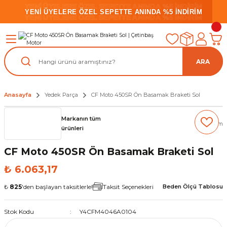
YENİ ÜYELERE ÖZEL SEPETTE ANINDA %5 İNDİRİM
YENİ ÜYELERE ÖZEL SEPETTE ANINDA %5 İNDİRİM
YENİ ÜYELERE ÖZEL SEPETTE ANINDA %5 İNDİRİM
ARA
Anasayfa
Yedek Parça
CF Moto 450SR Ön Basamak Braketi Sol
Markanın tüm
(0) Yorum
ürünleri
CF Moto 450SR Ön Basamak Braketi Sol
₺ 6.063,17
₺
825
'den başlayan taksitlerle!
Taksit Seçenekleri
Beden Ölçü Tablosu
Stok Kodu
Y4CFM4046A0104