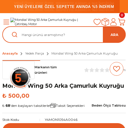
YENİ ÜYELERE ÖZEL SEPETTE ANINDA %5 İNDİRİM
YENİ ÜYELERE ÖZEL SEPETTE ANINDA %5 İNDİRİM
YENİ ÜYELERE ÖZEL SEPETTE ANINDA %5 İNDİRİM
0
ARA
Anasayfa
Yedek Parça
Mondial Wing 50 Arka Çamurluk Kuyruğu
Markanın tüm
(0) Yorum
ürünleri
Mondial Wing 50 Arka Çamurluk Kuyruğu
₺ 500,00
₺
68
'den başlayan taksitlerle!
Taksit Seçenekleri
Beden Ölçü Tablosu
Stok Kodu
Y4MON1054A0046