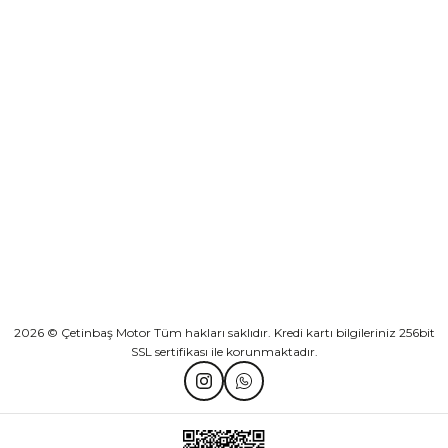
Sepete Ekle
KURUMSAL
Athena Ön Amortisör Yağ Keçesi Çift Yaylı NOK Kayaba Showa
KATEGORİLER
₺ 1.600,00
HIZLI BAĞLANTILAR
Sepete Ekle
2026 © Çetinbaş Motor Tüm hakları saklıdır. Kredi kartı bilgileriniz 256bit
SSL sertifikası ile korunmaktadır.
TVS Wego Kilit Seti
Mondial Turismo 50 Kaporta Seti Sarı