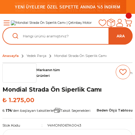
YENİ ÜYELERE ÖZEL SEPETTE ANINDA %5 İNDİRİM
YENİ ÜYELERE ÖZEL SEPETTE ANINDA %5 İNDİRİM
YENİ ÜYELERE ÖZEL SEPETTE ANINDA %5 İNDİRİM
ARA
Anasayfa
Yedek Parça
Mondial Strada Ön Siperlik Camı
Markanın tüm
(0) Yorum
ürünleri
Mondial Strada Ön Siperlik Camı
₺ 1.275,00
₺
174
'den başlayan taksitlerle!
Taksit Seçenekleri
Beden Ölçü Tablosu
Stok Kodu
Y4MON1067A0043