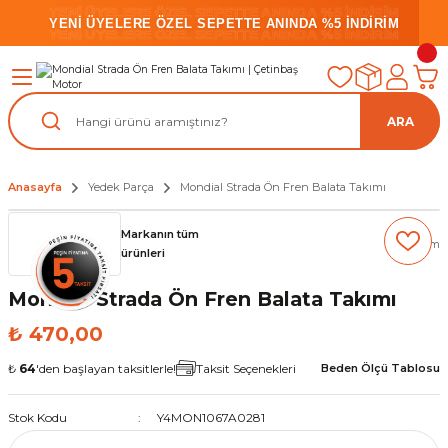
YENİ ÜYELERE ÖZEL SEPETTE ANINDA %5 İNDİRİM
YENİ ÜYELERE ÖZEL SEPETTE ANINDA %5 İNDİRİM
YENİ ÜYELERE ÖZEL SEPETTE ANINDA %5 İNDİRİM
ARA
Anasayfa
Yedek Parça
Mondial Strada Ön Fren Balata Takımı
Markanın tüm
(0) Yorum
ürünleri
Mondial Strada Ön Fren Balata Takımı
₺ 470,00
₺
64
'den başlayan taksitlerle!
Taksit Seçenekleri
Beden Ölçü Tablosu
Stok Kodu
Y4MON1067A0281