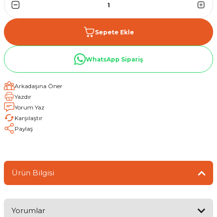
Sepete Ekle
WhatsApp Sipariş
Arkadaşına Öner
Yazdır
Yorum Yaz
Karşılaştır
Paylaş
Ürün Bilgisi
Yorumlar