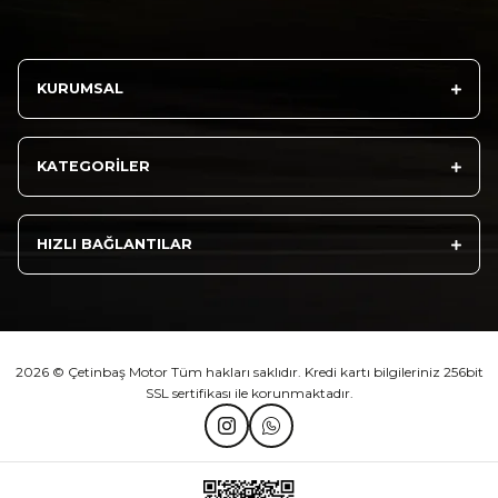
Sepete Ekle
KURUMSAL
Athena Ön Amortisör Yağ Keçesi Çift Yaylı NOK Kayaba Showa
KATEGORİLER
₺ 1.600,00
HIZLI BAĞLANTILAR
Sepete Ekle
2026 © Çetinbaş Motor Tüm hakları saklıdır. Kredi kartı bilgileriniz 256bit
SSL sertifikası ile korunmaktadır.
TVS Wego Kilit Seti
Mondial Turismo 50 Kaporta Seti Sarı