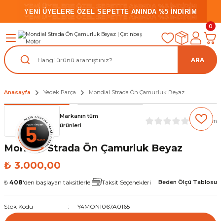
YENİ ÜYELERE ÖZEL SEPETTE ANINDA %5 İNDİRİM
YENİ ÜYELERE ÖZEL SEPETTE ANINDA %5 İNDİRİM
YENİ ÜYELERE ÖZEL SEPETTE ANINDA %5 İNDİRİM
0
ARA
Anasayfa
Yedek Parça
Mondial Strada Ön Çamurluk Beyaz
Markanın tüm
(0) Yorum
ürünleri
Mondial Strada Ön Çamurluk Beyaz
₺ 3.000,00
₺
408
'den başlayan taksitlerle!
Taksit Seçenekleri
Beden Ölçü Tablosu
Stok Kodu
Y4MON1067A0165