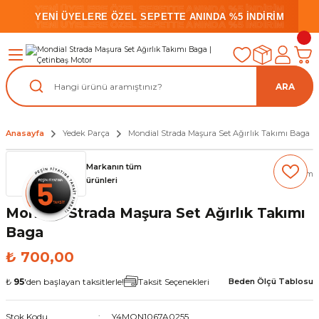
YENİ ÜYELERE ÖZEL SEPETTE ANINDA %5 İNDİRİM
YENİ ÜYELERE ÖZEL SEPETTE ANINDA %5 İNDİRİM
YENİ ÜYELERE ÖZEL SEPETTE ANINDA %5 İNDİRİM
ARA
Anasayfa
Yedek Parça
Mondial Strada Maşura Set Ağırlık Takımı Baga
Markanın tüm
(0) Yorum
ürünleri
Mondial Strada Maşura Set Ağırlık Takımı
Baga
₺ 700,00
₺
95
'den başlayan taksitlerle!
Taksit Seçenekleri
Beden Ölçü Tablosu
Stok Kodu
Y4MON1067A0255