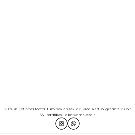
₺ 2.892,73
Yeşilova Mah. Aspendos Bulv. No:176/D Kat -2 Muratpaşa/Antalya
Sepete Ekle
KURUMSAL
Athena Ön Amortisör Yağ Keçesi Çift Yaylı NOK Kayaba Showa
KATEGORİLER
₺ 1.600,00
HIZLI BAĞLANTILAR
Sepete Ekle
2026 © Çetinbaş Motor Tüm hakları saklıdır. Kredi kartı bilgileriniz 256bit
SSL sertifikası ile korunmaktadır.
TVS Wego Kilit Seti
Mondial Turismo 50 Kaporta Seti Sarı