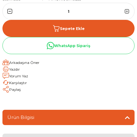
Sepete Ekle
WhatsApp Sipariş
Arkadaşına Öner
Yazdır
Yorum Yaz
Karşılaştır
Paylaş
Ürün Bilgisi