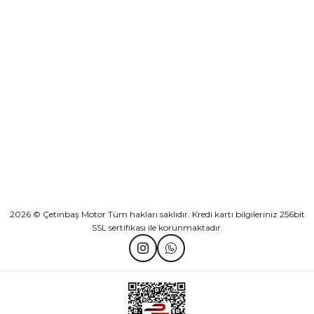
Sepete Ekle
KURUMSAL
Athena Ön Amortisör Yağ Keçesi Çift Yaylı NOK Kayaba Showa
KATEGORİLER
₺ 1.600,00
HIZLI BAĞLANTILAR
Sepete Ekle
2026 © Çetinbaş Motor Tüm hakları saklıdır. Kredi kartı bilgileriniz 256bit
SSL sertifikası ile korunmaktadır.
TVS Wego Kilit Seti
Mondial Turismo 50 Kaporta Seti Sarı
₺ 1.150,39
₺ 7.060,00