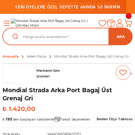
YENİ ÜYELERE ÖZEL SEPETTE ANINDA %5 İNDİRİM
YENİ ÜYELERE ÖZEL SEPETTE ANINDA %5 İNDİRİM
YENİ ÜYELERE ÖZEL SEPETTE ANINDA %5 İNDİRİM
ARA
Anasayfa
Yedek Parça
Mondial Strada Arka Port Bagaj Üst Grenaj Gri
Markanın tüm
(0) Yorum
ürünleri
Mondial Strada Arka Port Bagaj Üst
Grenaj Gri
₺ 1.420,00
₺
193
'den başlayan taksitlerle!
Taksit Seçenekleri
Beden Ölçü Tablosu
Stok Kodu
Y4MON1067A0072